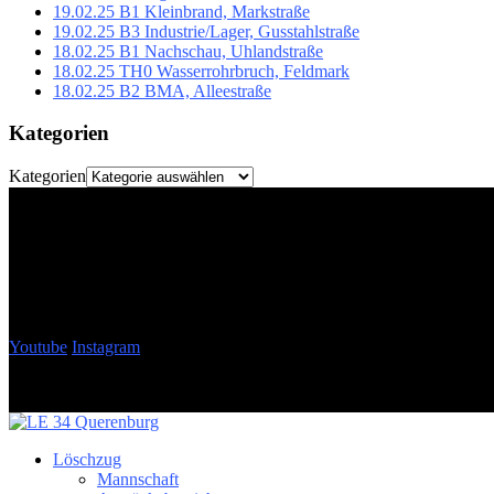
19.02.25 B1 Kleinbrand, Markstraße
19.02.25 B3 Industrie/Lager, Gusstahlstraße
18.02.25 B1 Nachschau, Uhlandstraße
18.02.25 TH0 Wasserrohrbruch, Feldmark
18.02.25 B2 BMA, Alleestraße
Kategorien
Kategorien
Youtube
Instagram
Löschzug
Mannschaft