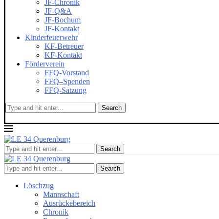
JF-Chronik
JF-Q&A
JF-Bochum
JF-Kontakt
Kinderfeuerwehr
KF-Betreuer
KF-Kontakt
Förderverein
FFQ-Vorstand
FFQ–Spenden
FFQ-Satzung
Search
Search
Search
Löschzug
Mannschaft
Ausrückebereich
Chronik