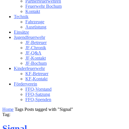
Partnerfeuerwehren
Feuerwehr Bochum
Kontakt
Technik
Fahrzeuge
Ausrüstung
Einsätze
Jugendfeuerwehr
JF-Betreuer
JF-Chronik
JF-Q&A
JF-Kontakt
JF-Bochum
Kinderfeuerwehr
KF-Betreuer
KF-Kontakt
Förderverein
FFQ-Vorstand
FFQ-Satzung
FFQ-Spenden
Home
Tags
Posts tagged with "Signal"
Tag:
Signal