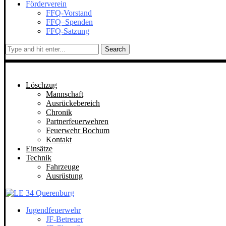
Förderverein
FFQ-Vorstand
FFQ–Spenden
FFQ-Satzung
Search
Löschzug
Mannschaft
Ausrückebereich
Chronik
Partnerfeuerwehren
Feuerwehr Bochum
Kontakt
Einsätze
Technik
Fahrzeuge
Ausrüstung
Jugendfeuerwehr
JF-Betreuer