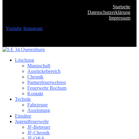
Startseite
Datenschutzerklärung
Impressum
Youtube
Instagram
Löschzug
Mannschaft
Ausrückebereich
Chronik
Partnerfeuerwehren
Feuerwehr Bochum
Kontakt
Technik
Fahrzeuge
Ausrüstung
Einsätze
Jugendfeuerwehr
JF-Betreuer
JF-Chronik
JF-Q&A