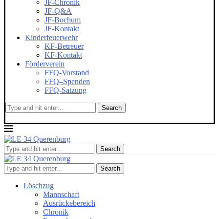
JF-Chronik
JF-Q&A
JF-Bochum
JF-Kontakt
Kinderfeuerwehr
KF-Betreuer
KF-Kontakt
Förderverein
FFQ-Vorstand
FFQ–Spenden
FFQ-Satzung
Search
Search
Search
Löschzug
Mannschaft
Ausrückebereich
Chronik