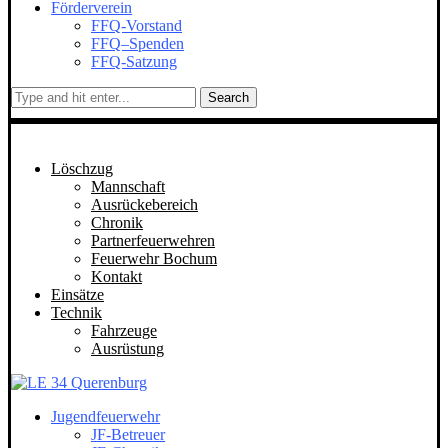
Förderverein
FFQ-Vorstand
FFQ–Spenden
FFQ-Satzung
Search
Löschzug
Mannschaft
Ausrückebereich
Chronik
Partnerfeuerwehren
Feuerwehr Bochum
Kontakt
Einsätze
Technik
Fahrzeuge
Ausrüstung
Jugendfeuerwehr
JF-Betreuer