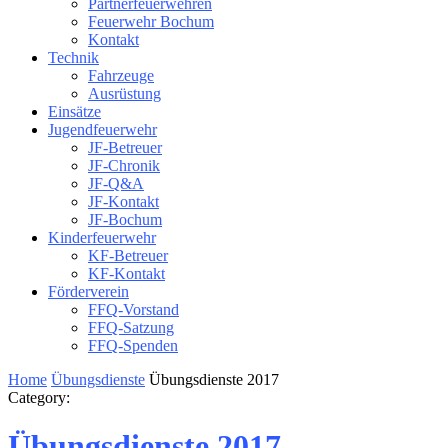
Partnerfeuerwehren
Feuerwehr Bochum
Kontakt
Technik
Fahrzeuge
Ausrüstung
Einsätze
Jugendfeuerwehr
JF-Betreuer
JF-Chronik
JF-Q&A
JF-Kontakt
JF-Bochum
Kinderfeuerwehr
KF-Betreuer
KF-Kontakt
Förderverein
FFQ-Vorstand
FFQ-Satzung
FFQ-Spenden
Home
Übungsdienste
Übungsdienste 2017
Category:
Übungsdienste 2017