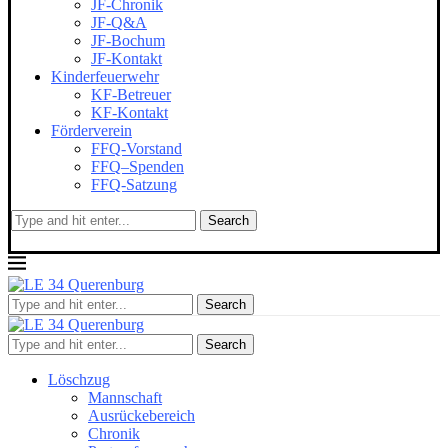
JF-Chronik
JF-Q&A
JF-Bochum
JF-Kontakt
Kinderfeuerwehr
KF-Betreuer
KF-Kontakt
Förderverein
FFQ-Vorstand
FFQ–Spenden
FFQ-Satzung
Search
Search
Search
Löschzug
Mannschaft
Ausrückebereich
Chronik