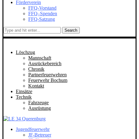
Förderverein
FFQ-Vorstand
FFQ–Spenden
FFQ-Satzung
Search
Löschzug
Mannschaft
Ausrückebereich
Chronik
Partnerfeuerwehren
Feuerwehr Bochum
Kontakt
Einsätze
Technik
Fahrzeuge
Ausrüstung
Jugendfeuerwehr
JF-Betreuer