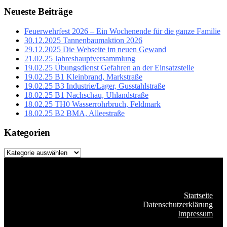
Neueste Beiträge
Feuerwehrfest 2026 – Ein Wochenende für die ganze Familie
30.12.2025 Tannenbaumaktion 2026
29.12.2025 Die Webseite im neuen Gewand
21.02.25 Jahreshauptversammlung
19.02.25 Übungsdienst Gefahren an der Einsatzstelle
19.02.25 B1 Kleinbrand, Markstraße
19.02.25 B3 Industrie/Lager, Gusstahlstraße
18.02.25 B1 Nachschau, Uhlandstraße
18.02.25 TH0 Wasserrohrbruch, Feldmark
18.02.25 B2 BMA, Alleestraße
Kategorien
Kategorien
Startseite
Datenschutzerklärung
Impressum