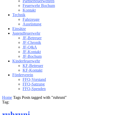
Partnerfeuerwehren
Feuerwehr Bochum
Kontakt
Technik
Fahrzeuge
Ausrüstung
Einsätze
Jugendfeuerwehr
JF-Betreuer
JF-Chronik
JF-Q&A
JF-Kontakt
JF-Bochum
Kinderfeuerwehr
KF-Betreuer
KF-Kontakt
Förderverein
FFQ-Vorstand
FFQ-Satzung
FFQ-Spenden
Home
Tags
Posts tagged with "ruhruni"
Tag:
ruhruni