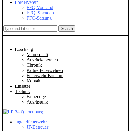
Förderverein
FFQ-Vorstand
FFQ–Spenden
FFQ-Satzung
Search
Löschzug
Mannschaft
Ausrückebereich
Chronik
Partnerfeuerwehren
Feuerwehr Bochum
Kontakt
Einsätze
Technik
Fahrzeuge
Ausrüstung
Jugendfeuerwehr
JF-Betreuer