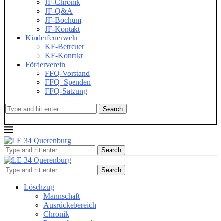
JF-Chronik
JF-Q&A
JF-Bochum
JF-Kontakt
Kinderfeuerwehr
KF-Betreuer
KF-Kontakt
Förderverein
FFQ-Vorstand
FFQ–Spenden
FFQ-Satzung
Search
Search
Search
Löschzug
Mannschaft
Ausrückebereich
Chronik