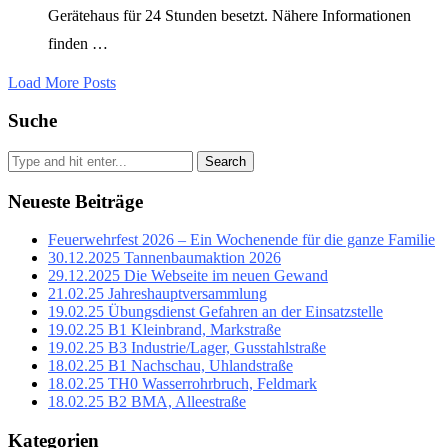
Gerätehaus für 24 Stunden besetzt. Nähere Informationen
finden …
Load More Posts
Suche
Search
Neueste Beiträge
Feuerwehrfest 2026 – Ein Wochenende für die ganze Familie
30.12.2025 Tannenbaumaktion 2026
29.12.2025 Die Webseite im neuen Gewand
21.02.25 Jahreshauptversammlung
19.02.25 Übungsdienst Gefahren an der Einsatzstelle
19.02.25 B1 Kleinbrand, Markstraße
19.02.25 B3 Industrie/Lager, Gusstahlstraße
18.02.25 B1 Nachschau, Uhlandstraße
18.02.25 TH0 Wasserrohrbruch, Feldmark
18.02.25 B2 BMA, Alleestraße
Kategorien