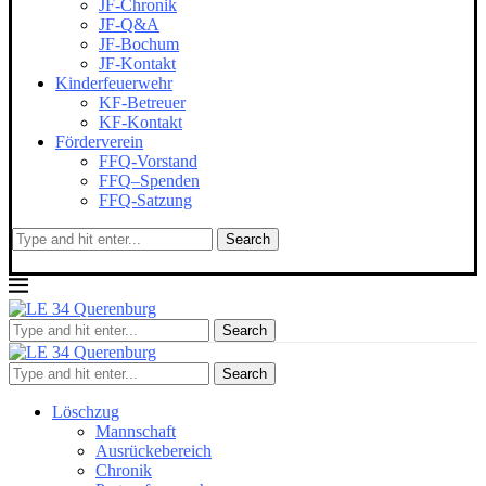
JF-Chronik
JF-Q&A
JF-Bochum
JF-Kontakt
Kinderfeuerwehr
KF-Betreuer
KF-Kontakt
Förderverein
FFQ-Vorstand
FFQ–Spenden
FFQ-Satzung
Search
Search
Search
Löschzug
Mannschaft
Ausrückebereich
Chronik