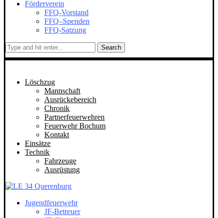
Förderverein
FFQ-Vorstand
FFQ–Spenden
FFQ-Satzung
Search
Löschzug
Mannschaft
Ausrückebereich
Chronik
Partnerfeuerwehren
Feuerwehr Bochum
Kontakt
Einsätze
Technik
Fahrzeuge
Ausrüstung
Jugendfeuerwehr
JF-Betreuer