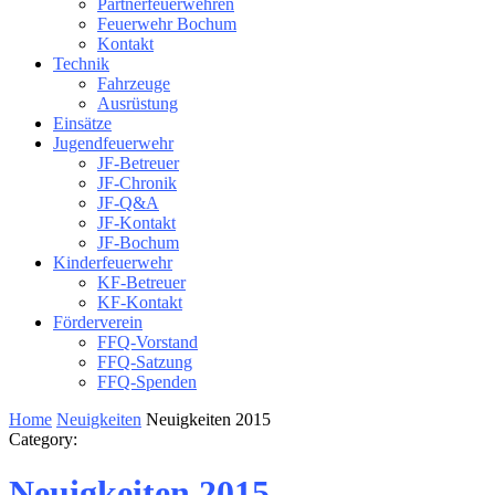
Partnerfeuerwehren
Feuerwehr Bochum
Kontakt
Technik
Fahrzeuge
Ausrüstung
Einsätze
Jugendfeuerwehr
JF-Betreuer
JF-Chronik
JF-Q&A
JF-Kontakt
JF-Bochum
Kinderfeuerwehr
KF-Betreuer
KF-Kontakt
Förderverein
FFQ-Vorstand
FFQ-Satzung
FFQ-Spenden
Home
Neuigkeiten
Neuigkeiten 2015
Category:
Neuigkeiten 2015