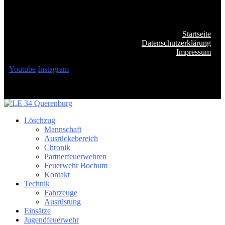
Startseite
Datenschutzerklärung
Impressum
Youtube
Instagram
Löschzug
Mannschaft
Ausrückebereich
Chronik
Partnerfeuerwehren
Feuerwehr Bochum
Kontakt
Technik
Fahrzeuge
Ausrüstung
Einsätze
Jugendfeuerwehr