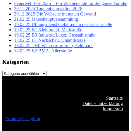
Feuerwehrfest 2026 – Ein Wochenende für die ganze Familie
30.12.2025 Tannenbaumaktion 2026
29.12.2025 Die Webseite im neuen Gewand
21.02.25 Jahreshauptversammlung
19.02.25 Übungsdienst Gefahren an der Einsatzstelle
19.02.25 B1 Kleinbrand, Markstraße
19.02.25 B3 Industrie/Lager, Gusstahlstraße
18.02.25 B1 Nachschau, Uhlandstraße
18.02.25 TH0 Wasserrohrbruch, Feldmark
18.02.25 B2 BMA, Alleestraße
Kategorien
Kategorien
Startseite
Datenschutzerklärung
Impressum
Youtube
Instagram