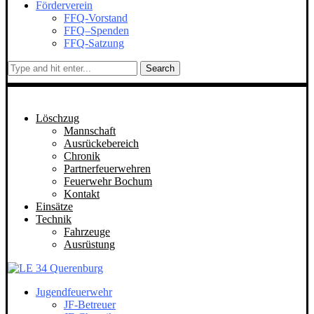
Förderverein
FFQ-Vorstand
FFQ–Spenden
FFQ-Satzung
Search
Löschzug
Mannschaft
Ausrückebereich
Chronik
Partnerfeuerwehren
Feuerwehr Bochum
Kontakt
Einsätze
Technik
Fahrzeuge
Ausrüstung
Jugendfeuerwehr
JF-Betreuer