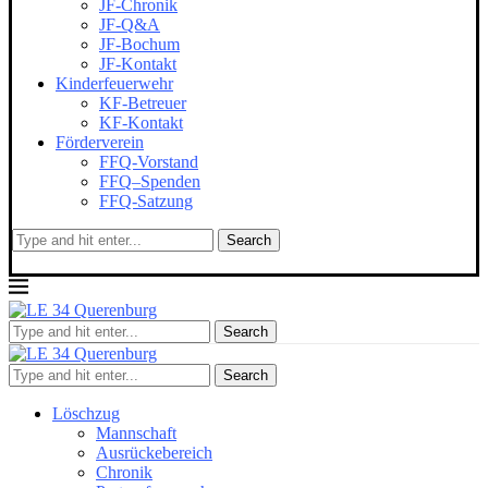
JF-Chronik
JF-Q&A
JF-Bochum
JF-Kontakt
Kinderfeuerwehr
KF-Betreuer
KF-Kontakt
Förderverein
FFQ-Vorstand
FFQ–Spenden
FFQ-Satzung
Search
Search
Search
Löschzug
Mannschaft
Ausrückebereich
Chronik