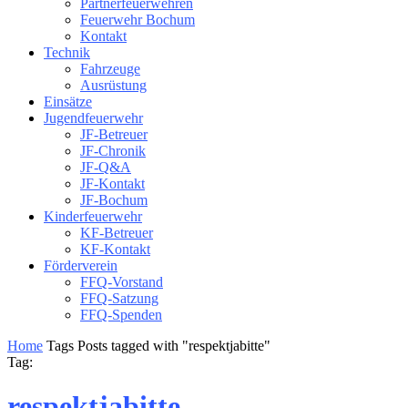
Partnerfeuerwehren
Feuerwehr Bochum
Kontakt
Technik
Fahrzeuge
Ausrüstung
Einsätze
Jugendfeuerwehr
JF-Betreuer
JF-Chronik
JF-Q&A
JF-Kontakt
JF-Bochum
Kinderfeuerwehr
KF-Betreuer
KF-Kontakt
Förderverein
FFQ-Vorstand
FFQ-Satzung
FFQ-Spenden
Home
Tags
Posts tagged with "respektjabitte"
Tag:
respektjabitte