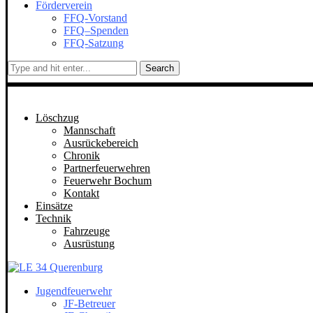
Förderverein
FFQ-Vorstand
FFQ–Spenden
FFQ-Satzung
Search
Löschzug
Mannschaft
Ausrückebereich
Chronik
Partnerfeuerwehren
Feuerwehr Bochum
Kontakt
Einsätze
Technik
Fahrzeuge
Ausrüstung
Jugendfeuerwehr
JF-Betreuer