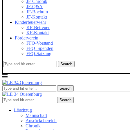
JF-Chronik
JF-Q&A
JF-Bochum
JF-Kontakt
Kinderfeuerwehr
KF-Betreuer
KF-Kontakt
Förderverein
FFQ-Vorstand
FFQ–Spenden
FFQ-Satzung
Search
Search
Search
Löschzug
Mannschaft
Ausrückebereich
Chronik