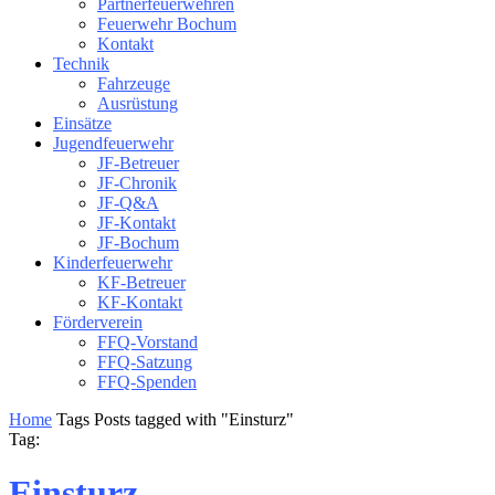
Partnerfeuerwehren
Feuerwehr Bochum
Kontakt
Technik
Fahrzeuge
Ausrüstung
Einsätze
Jugendfeuerwehr
JF-Betreuer
JF-Chronik
JF-Q&A
JF-Kontakt
JF-Bochum
Kinderfeuerwehr
KF-Betreuer
KF-Kontakt
Förderverein
FFQ-Vorstand
FFQ-Satzung
FFQ-Spenden
Home
Tags
Posts tagged with "Einsturz"
Tag:
Einsturz