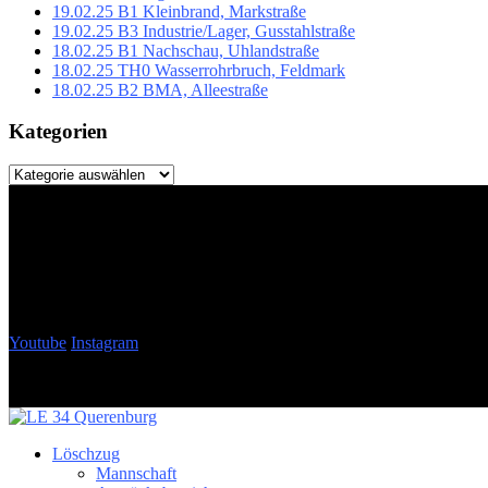
19.02.25 B1 Kleinbrand, Markstraße
19.02.25 B3 Industrie/Lager, Gusstahlstraße
18.02.25 B1 Nachschau, Uhlandstraße
18.02.25 TH0 Wasserrohrbruch, Feldmark
18.02.25 B2 BMA, Alleestraße
Kategorien
Kategorien
Youtube
Instagram
Löschzug
Mannschaft