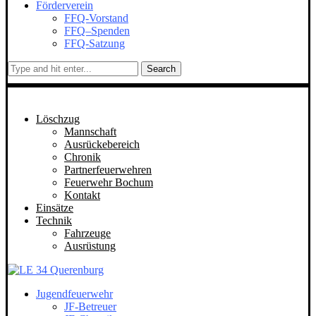
Förderverein
FFQ-Vorstand
FFQ–Spenden
FFQ-Satzung
Search
Löschzug
Mannschaft
Ausrückebereich
Chronik
Partnerfeuerwehren
Feuerwehr Bochum
Kontakt
Einsätze
Technik
Fahrzeuge
Ausrüstung
Jugendfeuerwehr
JF-Betreuer