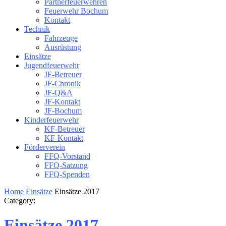
Partnerfeuerwehren
Feuerwehr Bochum
Kontakt
Technik
Fahrzeuge
Ausrüstung
Einsätze
Jugendfeuerwehr
JF-Betreuer
JF-Chronik
JF-Q&A
JF-Kontakt
JF-Bochum
Kinderfeuerwehr
KF-Betreuer
KF-Kontakt
Förderverein
FFQ-Vorstand
FFQ-Satzung
FFQ-Spenden
Home
Einsätze
Einsätze 2017
Category:
Einsätze 2017