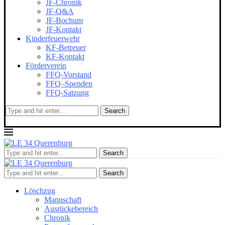
JF-Chronik
JF-Q&A
JF-Bochum
JF-Kontakt
Kinderfeuerwehr
KF-Betreuer
KF-Kontakt
Förderverein
FFQ-Vorstand
FFQ–Spenden
FFQ-Satzung
Search
Search
Search
Löschzug
Mannschaft
Ausrückebereich
Chronik