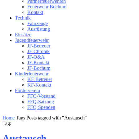
Partnerfeuerwehren
Feuerwehr Bochum
Kontakt
Technik
Fahrzeuge
Ausrüstung
Einsätze
Jugendfeuerwehr
JF-Betreuer
JF-Chronik
JF-Q&A
JF-Kontakt
JF-Bochum
Kinderfeuerwehr
KF-Betreuer
KF-Kontakt
Förderverein
FFQ-Vorstand
FFQ-Satzung
FFQ-Spenden
Home
Tags
Posts tagged with "Austausch"
Tag:
Austausch