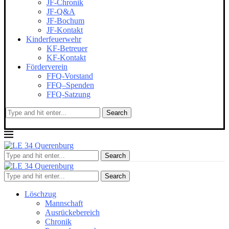
JF-Chronik
JF-Q&A
JF-Bochum
JF-Kontakt
Kinderfeuerwehr
KF-Betreuer
KF-Kontakt
Förderverein
FFQ-Vorstand
FFQ–Spenden
FFQ-Satzung
Search
Search
Search
Löschzug
Mannschaft
Ausrückebereich
Chronik