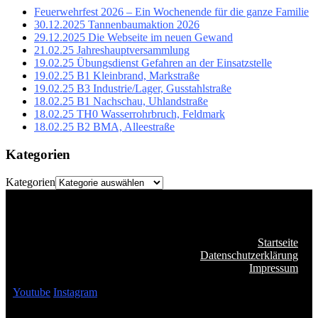
Feuerwehrfest 2026 – Ein Wochenende für die ganze Familie
30.12.2025 Tannenbaumaktion 2026
29.12.2025 Die Webseite im neuen Gewand
21.02.25 Jahreshauptversammlung
19.02.25 Übungsdienst Gefahren an der Einsatzstelle
19.02.25 B1 Kleinbrand, Markstraße
19.02.25 B3 Industrie/Lager, Gusstahlstraße
18.02.25 B1 Nachschau, Uhlandstraße
18.02.25 TH0 Wasserrohrbruch, Feldmark
18.02.25 B2 BMA, Alleestraße
Kategorien
Kategorien
Startseite
Datenschutzerklärung
Impressum
Youtube
Instagram