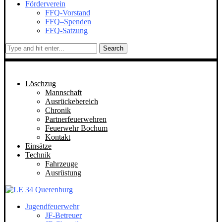
Förderverein
FFQ-Vorstand
FFQ–Spenden
FFQ-Satzung
Search
Löschzug
Mannschaft
Ausrückebereich
Chronik
Partnerfeuerwehren
Feuerwehr Bochum
Kontakt
Einsätze
Technik
Fahrzeuge
Ausrüstung
Jugendfeuerwehr
JF-Betreuer