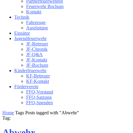
Partnerfeuerwehren
Feuerwehr Bochum
Kontakt
Technik
Fahrzeuge
Ausrüstung
Einsätze
Jugendfeuerwehr
JF-Betreuer
JF-Chronik
JF-Q&A
JF-Kontakt
JF-Bochum
Kinderfeuerwehr
KF-Betreuer
KF-Kontakt
Förderverein
FFQ-Vorstand
FFQ-Satzung
FFQ-Spenden
Home
Tags
Posts tagged with "Abwehr"
Tag:
Abwehr