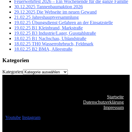
Feuerwehrfest 2026 – Ein Wochenende für die ganze Familie
30.12.2025 Tannenbaumaktion 2026
29.12.2025 Die Webseite im neuen Gewand
21.02.25 Jahreshauptversammlung
19.02.25 Übungsdienst Gefahren an der Einsatzstelle
19.02.25 B1 Kleinbrand, Markstraße
19.02.25 B3 Industrie/Lager, Gusstahlstraße
18.02.25 B1 Nachschau, Uhlandstraße
18.02.25 TH0 Wasserrohrbruch, Feldmark
18.02.25 B2 BMA, Alleestraße
Kategorien
Kategorien
Startseite
Datenschutzerklärung
Impressum
Youtube
Instagram