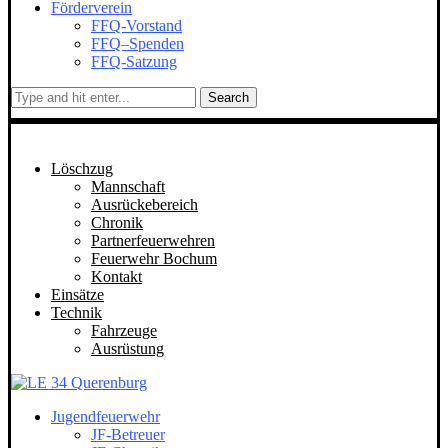
Förderverein
FFQ-Vorstand
FFQ–Spenden
FFQ-Satzung
Search
Löschzug
Mannschaft
Ausrückebereich
Chronik
Partnerfeuerwehren
Feuerwehr Bochum
Kontakt
Einsätze
Technik
Fahrzeuge
Ausrüstung
Jugendfeuerwehr
JF-Betreuer