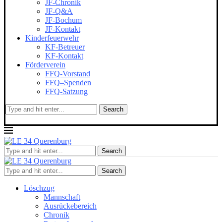
JF-Chronik
JF-Q&A
JF-Bochum
JF-Kontakt
Kinderfeuerwehr
KF-Betreuer
KF-Kontakt
Förderverein
FFQ-Vorstand
FFQ–Spenden
FFQ-Satzung
Search
Search
Search
Löschzug
Mannschaft
Ausrückebereich
Chronik