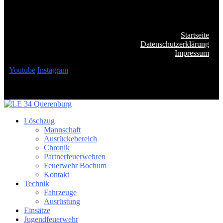
Startseite
Datenschutzerklärung
Impressum
Youtube
Instagram
Löschzug
Mannschaft
Ausrückebereich
Chronik
Partnerfeuerwehren
Feuerwehr Bochum
Kontakt
Technik
Fahrzeuge
Ausrüstung
Einsätze
Jugendfeuerwehr