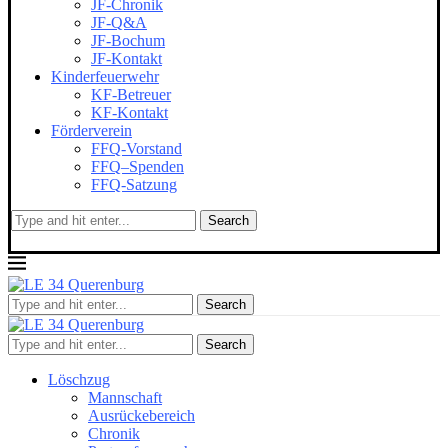
JF-Chronik
JF-Q&A
JF-Bochum
JF-Kontakt
Kinderfeuerwehr
KF-Betreuer
KF-Kontakt
Förderverein
FFQ-Vorstand
FFQ–Spenden
FFQ-Satzung
Search
Search
Search
Löschzug
Mannschaft
Ausrückebereich
Chronik