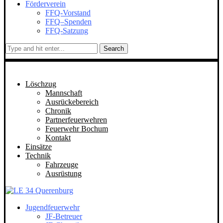
Förderverein
FFQ-Vorstand
FFQ–Spenden
FFQ-Satzung
Search
Löschzug
Mannschaft
Ausrückebereich
Chronik
Partnerfeuerwehren
Feuerwehr Bochum
Kontakt
Einsätze
Technik
Fahrzeuge
Ausrüstung
Jugendfeuerwehr
JF-Betreuer