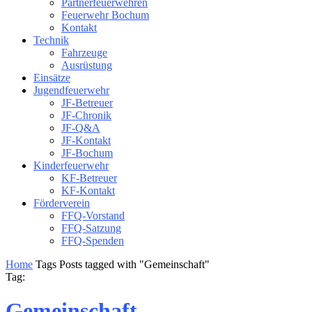
Partnerfeuerwehren
Feuerwehr Bochum
Kontakt
Technik
Fahrzeuge
Ausrüstung
Einsätze
Jugendfeuerwehr
JF-Betreuer
JF-Chronik
JF-Q&A
JF-Kontakt
JF-Bochum
Kinderfeuerwehr
KF-Betreuer
KF-Kontakt
Förderverein
FFQ-Vorstand
FFQ-Satzung
FFQ-Spenden
Home
Tags
Posts tagged with "Gemeinschaft"
Tag:
Gemeinschaft