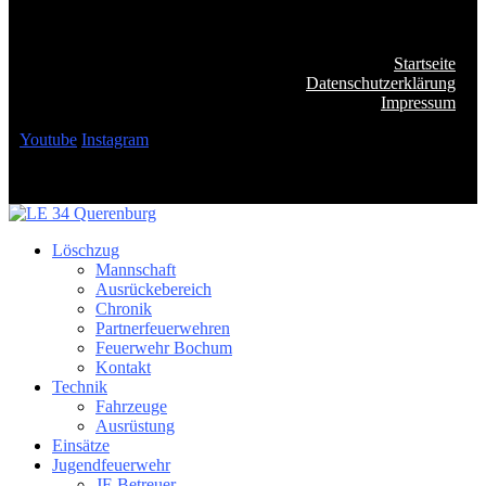
Startseite
Datenschutzerklärung
Impressum
Youtube
Instagram
Löschzug
Mannschaft
Ausrückebereich
Chronik
Partnerfeuerwehren
Feuerwehr Bochum
Kontakt
Technik
Fahrzeuge
Ausrüstung
Einsätze
Jugendfeuerwehr
JF-Betreuer