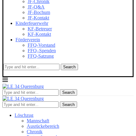
JF-Chronik
JF-Q&A
JF-Bochum
JF-Kontakt
Kinderfeuerwehr
KF-Betreuer
KF-Kontakt
Förderverein
FFQ-Vorstand
FFQ–Spenden
FFQ-Satzung
Search
Search
Search
Löschzug
Mannschaft
Ausrückebereich
Chronik