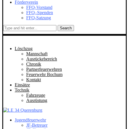
Förderverein
FFQ-Vorstand
FFQ–Spenden
FFQ-Satzung
Search
Löschzug
Mannschaft
Ausrückebereich
Chronik
Partnerfeuerwehren
Feuerwehr Bochum
Kontakt
Einsätze
Technik
Fahrzeuge
Ausrüstung
Jugendfeuerwehr
JF-Betreuer