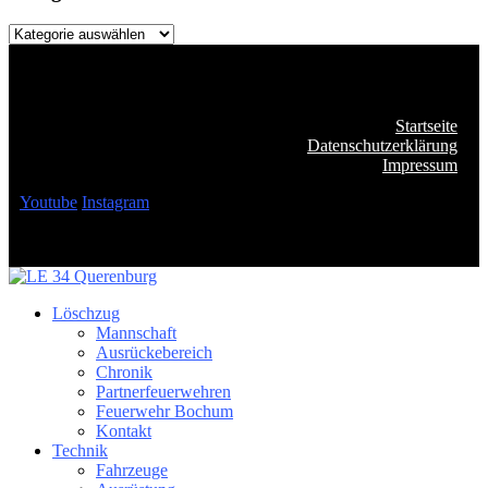
Kategorien
Startseite
Datenschutzerklärung
Impressum
Youtube
Instagram
Löschzug
Mannschaft
Ausrückebereich
Chronik
Partnerfeuerwehren
Feuerwehr Bochum
Kontakt
Technik
Fahrzeuge