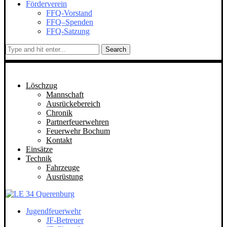
Förderverein
FFQ-Vorstand
FFQ–Spenden
FFQ-Satzung
Search
Löschzug
Mannschaft
Ausrückebereich
Chronik
Partnerfeuerwehren
Feuerwehr Bochum
Kontakt
Einsätze
Technik
Fahrzeuge
Ausrüstung
Jugendfeuerwehr
JF-Betreuer