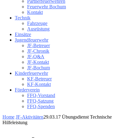
Partnerfeuerwehren
Feuerwehr Bochum
Kontakt
Technik
Fahrzeuge
Ausrüstung
Einsätze
Jugendfeuerwehr
JF-Betreuer
JF-Chronik
JF-Q&A
JF-Kontakt
JF-Bochum
Kinderfeuerwehr
KF-Betreuer
KF-Kontakt
Förderverein
FFQ-Vorstand
FFQ-Satzung
FFQ-Spenden
Home
JF-Aktivitäten
29.03.17 Übungsdienst Technische
Hilfeleistung