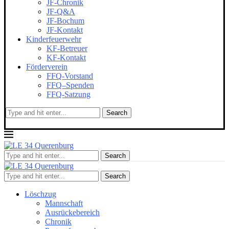
JF-Chronik
JF-Q&A
JF-Bochum
JF-Kontakt
Kinderfeuerwehr
KF-Betreuer
KF-Kontakt
Förderverein
FFQ-Vorstand
FFQ–Spenden
FFQ-Satzung
Search
Search
Search
Löschzug
Mannschaft
Ausrückebereich
Chronik