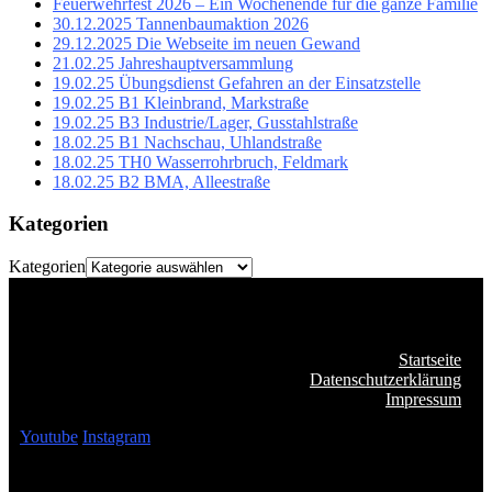
Feuerwehrfest 2026 – Ein Wochenende für die ganze Familie
30.12.2025 Tannenbaumaktion 2026
29.12.2025 Die Webseite im neuen Gewand
21.02.25 Jahreshauptversammlung
19.02.25 Übungsdienst Gefahren an der Einsatzstelle
19.02.25 B1 Kleinbrand, Markstraße
19.02.25 B3 Industrie/Lager, Gusstahlstraße
18.02.25 B1 Nachschau, Uhlandstraße
18.02.25 TH0 Wasserrohrbruch, Feldmark
18.02.25 B2 BMA, Alleestraße
Kategorien
Kategorien
Startseite
Datenschutzerklärung
Impressum
Youtube
Instagram