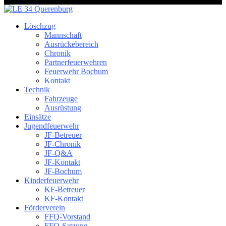
Löschzug
Mannschaft
Ausrückebereich
Chronik
Partnerfeuerwehren
Feuerwehr Bochum
Kontakt
Technik
Fahrzeuge
Ausrüstung
Einsätze
Jugendfeuerwehr
JF-Betreuer
JF-Chronik
JF-Q&A
JF-Kontakt
JF-Bochum
Kinderfeuerwehr
KF-Betreuer
KF-Kontakt
Förderverein
FFQ-Vorstand
FFQ-Satzung