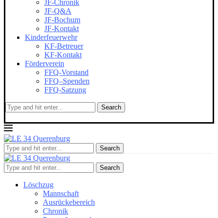
JF-Chronik
JF-Q&A
JF-Bochum
JF-Kontakt
Kinderfeuerwehr
KF-Betreuer
KF-Kontakt
Förderverein
FFQ-Vorstand
FFQ–Spenden
FFQ-Satzung
Search
Search
Search
Löschzug
Mannschaft
Ausrückebereich
Chronik