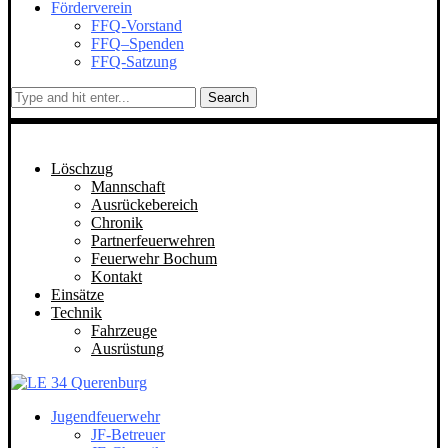
Förderverein
FFQ-Vorstand
FFQ–Spenden
FFQ-Satzung
Search
Löschzug
Mannschaft
Ausrückebereich
Chronik
Partnerfeuerwehren
Feuerwehr Bochum
Kontakt
Einsätze
Technik
Fahrzeuge
Ausrüstung
Jugendfeuerwehr
JF-Betreuer