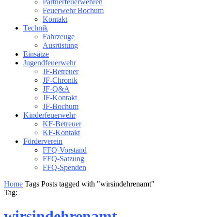
Partnerfeuerwehren
Feuerwehr Bochum
Kontakt
Technik
Fahrzeuge
Ausrüstung
Einsätze
Jugendfeuerwehr
JF-Betreuer
JF-Chronik
JF-Q&A
JF-Kontakt
JF-Bochum
Kinderfeuerwehr
KF-Betreuer
KF-Kontakt
Förderverein
FFQ-Vorstand
FFQ-Satzung
FFQ-Spenden
Home
Tags
Posts tagged with "wirsindehrenamt"
Tag:
wirsindehrenamt