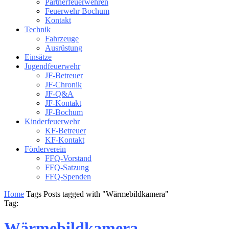
Partnerfeuerwehren
Feuerwehr Bochum
Kontakt
Technik
Fahrzeuge
Ausrüstung
Einsätze
Jugendfeuerwehr
JF-Betreuer
JF-Chronik
JF-Q&A
JF-Kontakt
JF-Bochum
Kinderfeuerwehr
KF-Betreuer
KF-Kontakt
Förderverein
FFQ-Vorstand
FFQ-Satzung
FFQ-Spenden
Home
Tags
Posts tagged with "Wärmebildkamera"
Tag:
Wärmebildkamera