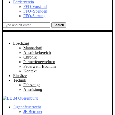
Förderverein
FFQ-Vorstand
FFQ–Spenden
FFQ-Satzung
Search
Löschzug
Mannschaft
Ausrückebereich
Chronik
Partnerfeuerwehren
Feuerwehr Bochum
Kontakt
Einsätze
Technik
Fahrzeuge
Ausrüstung
Jugendfeuerwehr
JF-Betreuer