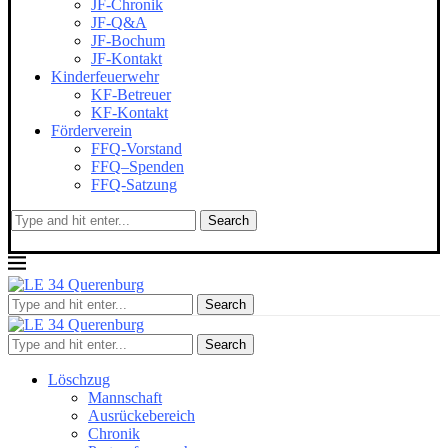
JF-Chronik
JF-Q&A
JF-Bochum
JF-Kontakt
Kinderfeuerwehr
KF-Betreuer
KF-Kontakt
Förderverein
FFQ-Vorstand
FFQ–Spenden
FFQ-Satzung
Search
Search
Search
Löschzug
Mannschaft
Ausrückebereich
Chronik