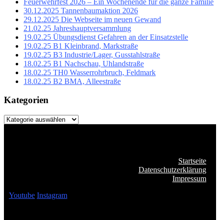
Feuerwehrfest 2026 – Ein Wochenende für die ganze Familie
30.12.2025 Tannenbaumaktion 2026
29.12.2025 Die Webseite im neuen Gewand
21.02.25 Jahreshauptversammlung
19.02.25 Übungsdienst Gefahren an der Einsatzstelle
19.02.25 B1 Kleinbrand, Markstraße
19.02.25 B3 Industrie/Lager, Gusstahlstraße
18.02.25 B1 Nachschau, Uhlandstraße
18.02.25 TH0 Wasserrohrbruch, Feldmark
18.02.25 B2 BMA, Alleestraße
Kategorien
Kategorien
Startseite
Datenschutzerklärung
Impressum
Youtube
Instagram