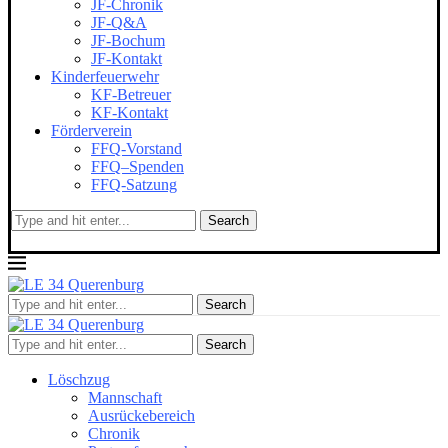
JF-Chronik
JF-Q&A
JF-Bochum
JF-Kontakt
Kinderfeuerwehr
KF-Betreuer
KF-Kontakt
Förderverein
FFQ-Vorstand
FFQ–Spenden
FFQ-Satzung
Search
Search
Search
Löschzug
Mannschaft
Ausrückebereich
Chronik