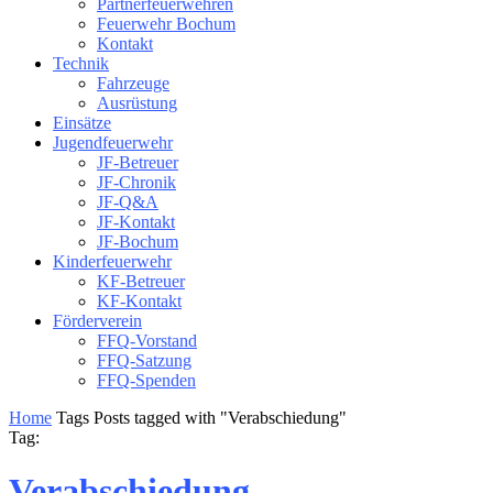
Partnerfeuerwehren
Feuerwehr Bochum
Kontakt
Technik
Fahrzeuge
Ausrüstung
Einsätze
Jugendfeuerwehr
JF-Betreuer
JF-Chronik
JF-Q&A
JF-Kontakt
JF-Bochum
Kinderfeuerwehr
KF-Betreuer
KF-Kontakt
Förderverein
FFQ-Vorstand
FFQ-Satzung
FFQ-Spenden
Home
Tags
Posts tagged with "Verabschiedung"
Tag:
Verabschiedung