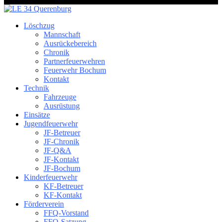
Löschzug
Mannschaft
Ausrückebereich
Chronik
Partnerfeuerwehren
Feuerwehr Bochum
Kontakt
Technik
Fahrzeuge
Ausrüstung
Einsätze
Jugendfeuerwehr
JF-Betreuer
JF-Chronik
JF-Q&A
JF-Kontakt
JF-Bochum
Kinderfeuerwehr
KF-Betreuer
KF-Kontakt
Förderverein
FFQ-Vorstand
FFQ-Satzung