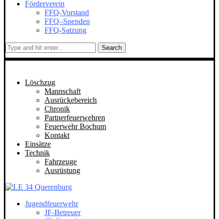
Förderverein
FFQ-Vorstand
FFQ–Spenden
FFQ-Satzung
Search
Löschzug
Mannschaft
Ausrückebereich
Chronik
Partnerfeuerwehren
Feuerwehr Bochum
Kontakt
Einsätze
Technik
Fahrzeuge
Ausrüstung
Jugendfeuerwehr
JF-Betreuer