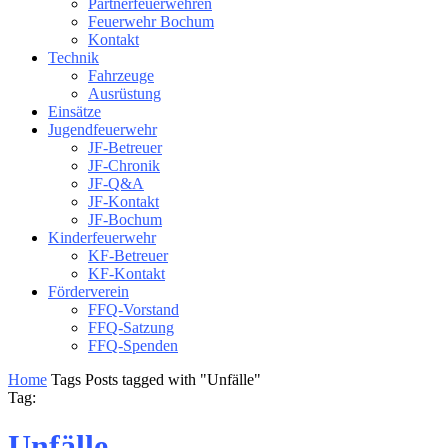
Partnerfeuerwehren
Feuerwehr Bochum
Kontakt
Technik
Fahrzeuge
Ausrüstung
Einsätze
Jugendfeuerwehr
JF-Betreuer
JF-Chronik
JF-Q&A
JF-Kontakt
JF-Bochum
Kinderfeuerwehr
KF-Betreuer
KF-Kontakt
Förderverein
FFQ-Vorstand
FFQ-Satzung
FFQ-Spenden
Home
Tags
Posts tagged with "Unfälle"
Tag:
Unfälle