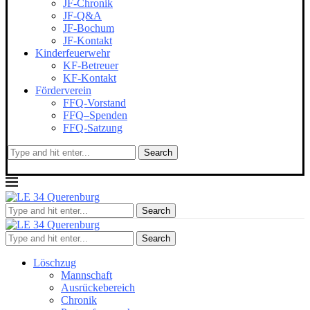
JF-Chronik
JF-Q&A
JF-Bochum
JF-Kontakt
Kinderfeuerwehr
KF-Betreuer
KF-Kontakt
Förderverein
FFQ-Vorstand
FFQ–Spenden
FFQ-Satzung
Search
Search
Search
Löschzug
Mannschaft
Ausrückebereich
Chronik