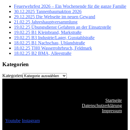
Feuerwehrfest 2026 – Ein Wochenende für die ganze Familie
30.12.2025 Tannenbaumaktion 2026
29.12.2025 Die Webseite im neuen Gewand
21.02.25 Jahreshauptversammlung
19.02.25 Übungsdienst Gefahren an der Einsatzstelle
19.02.25 B1 Kleinbrand, Markstraße
19.02.25 B3 Industrie/Lager, Gusstahlstraße
18.02.25 B1 Nachschau, Uhlandstraße
18.02.25 TH0 Wasserrohrbruch, Feldmark
18.02.25 B2 BMA, Alleestraße
Kategorien
Kategorien
Startseite
Datenschutzerklärung
Impressum
Youtube
Instagram