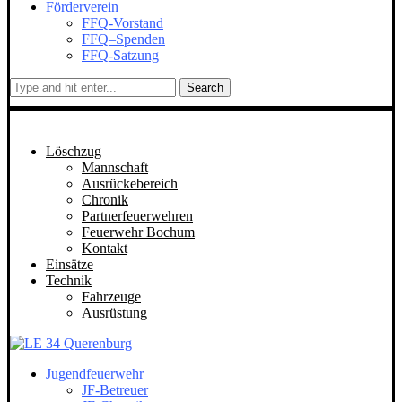
Förderverein
FFQ-Vorstand
FFQ–Spenden
FFQ-Satzung
Search
Löschzug
Mannschaft
Ausrückebereich
Chronik
Partnerfeuerwehren
Feuerwehr Bochum
Kontakt
Einsätze
Technik
Fahrzeuge
Ausrüstung
Jugendfeuerwehr
JF-Betreuer