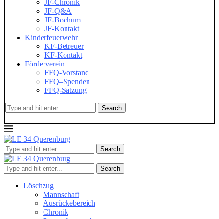
JF-Chronik
JF-Q&A
JF-Bochum
JF-Kontakt
Kinderfeuerwehr
KF-Betreuer
KF-Kontakt
Förderverein
FFQ-Vorstand
FFQ–Spenden
FFQ-Satzung
Search
Search
Search
Löschzug
Mannschaft
Ausrückebereich
Chronik