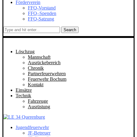
Förderverein
FFQ-Vorstand
FFQ–Spenden
FFQ-Satzung
Search
Löschzug
Mannschaft
Ausrückebereich
Chronik
Partnerfeuerwehren
Feuerwehr Bochum
Kontakt
Einsätze
Technik
Fahrzeuge
Ausrüstung
Jugendfeuerwehr
JF-Betreuer