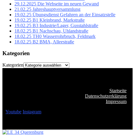
29.12.2025 Die Webseite im neuen Gewand
21.02.25 Jahreshauptversammlung
19.02.25 Übungsdienst Gefahren an der Einsatzstelle
19.02.25 B1 Kleinbrand, Markstraße
19.02.25 B3 Industrie/Lager, Gusstahlstraße
18.02.25 B1 Nachschau, Uhlandstraße
18.02.25 TH0 Wasserrohrbruch, Feldmark
18.02.25 B2 BMA, Alleestraße
Kategorien
Kategorien
Startseite
Datenschutzerklärung
Impressum
Youtube
Instagram