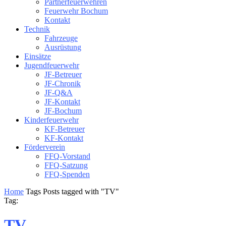
Partnerfeuerwehren
Feuerwehr Bochum
Kontakt
Technik
Fahrzeuge
Ausrüstung
Einsätze
Jugendfeuerwehr
JF-Betreuer
JF-Chronik
JF-Q&A
JF-Kontakt
JF-Bochum
Kinderfeuerwehr
KF-Betreuer
KF-Kontakt
Förderverein
FFQ-Vorstand
FFQ-Satzung
FFQ-Spenden
Home
Tags
Posts tagged with "TV"
Tag:
TV