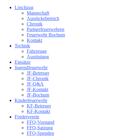
Löschzug
Mannschaft
Ausrückebereich
Chronik
Partnerfeuerwehren
Feuerwehr Bochum
Kontakt
Technik
Fahrzeuge
Ausrüstung
Einsätze
Jugendfeuerwehr
JF-Betreuer
JF-Chronik
JF-Q&A
JF-Kontakt
JF-Bochum
Kinderfeuerwehr
KF-Betreuer
KF-Kontakt
Förderverein
FFQ-Vorstand
FFQ-Satzung
FFQ-Spenden