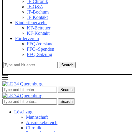
JF-Chronik
JF-Q&A
JF-Bochum
JF-Kontakt
Kinderfeuerwehr
KF-Betreuer
KF-Kontakt
Förderverein
FFQ-Vorstand
FFQ–Spenden
FFQ-Satzung
Search
Search
Search
Löschzug
Mannschaft
Ausrückebereich
Chronik