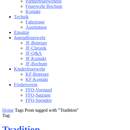
Partnerfeuerwehren
Feuerwehr Bochum
Kontakt
Technik
Fahrzeuge
Ausrüstung
Einsätze
Jugendfeuerwehr
JF-Betreuer
JF-Chronik
JF-Q&A
JF-Kontakt
JF-Bochum
Kinderfeuerwehr
KF-Betreuer
KF-Kontakt
Förderverein
FFQ-Vorstand
FFQ-Satzung
FFQ-Spenden
Home
Tags
Posts tagged with "Tradition"
Tag:
Tradition