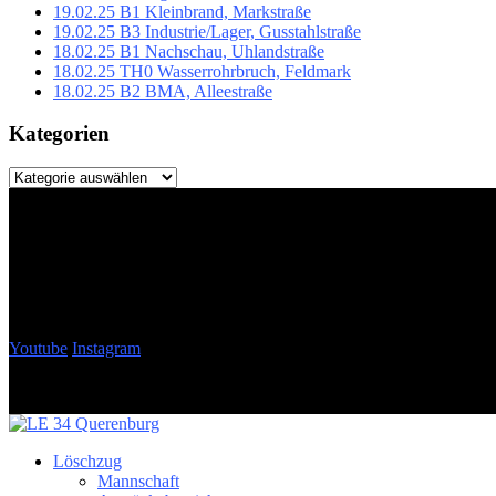
19.02.25 B1 Kleinbrand, Markstraße
19.02.25 B3 Industrie/Lager, Gusstahlstraße
18.02.25 B1 Nachschau, Uhlandstraße
18.02.25 TH0 Wasserrohrbruch, Feldmark
18.02.25 B2 BMA, Alleestraße
Kategorien
Kategorien
Youtube
Instagram
Löschzug
Mannschaft