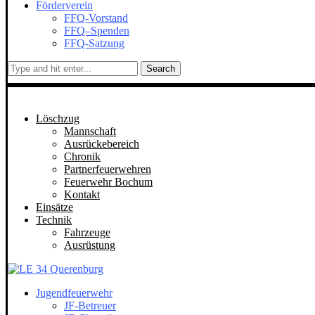
Förderverein
FFQ-Vorstand
FFQ–Spenden
FFQ-Satzung
Search
Löschzug
Mannschaft
Ausrückebereich
Chronik
Partnerfeuerwehren
Feuerwehr Bochum
Kontakt
Einsätze
Technik
Fahrzeuge
Ausrüstung
Jugendfeuerwehr
JF-Betreuer