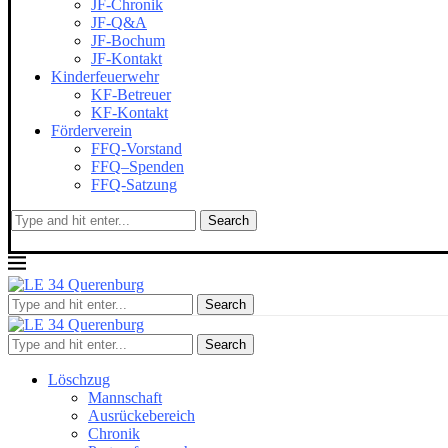
JF-Chronik
JF-Q&A
JF-Bochum
JF-Kontakt
Kinderfeuerwehr
KF-Betreuer
KF-Kontakt
Förderverein
FFQ-Vorstand
FFQ–Spenden
FFQ-Satzung
Search
Search
Search
Löschzug
Mannschaft
Ausrückebereich
Chronik