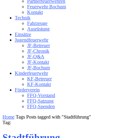
Partnerfeuerwehren
Feuerwehr Bochum
Kontakt
Technik
Fahrzeuge
Ausrüstung
Einsätze
Jugendfeuerwehr
JF-Betreuer
JF-Chronik
JF-Q&A
JF-Kontakt
JF-Bochum
Kinderfeuerwehr
KF-Betreuer
KF-Kontakt
Förderverein
FFQ-Vorstand
FFQ-Satzung
FFQ-Spenden
Home
Tags
Posts tagged with "Stadtführung"
Tag:
Stadtführung