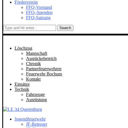
Förderverein
FFQ-Vorstand
FFQ–Spenden
FFQ-Satzung
Search
Löschzug
Mannschaft
Ausrückebereich
Chronik
Partnerfeuerwehren
Feuerwehr Bochum
Kontakt
Einsätze
Technik
Fahrzeuge
Ausrüstung
Jugendfeuerwehr
JF-Betreuer