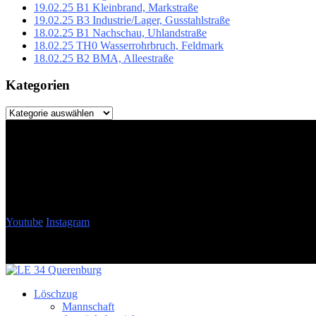
19.02.25 B1 Kleinbrand, Markstraße
19.02.25 B3 Industrie/Lager, Gusstahlstraße
18.02.25 B1 Nachschau, Uhlandstraße
18.02.25 TH0 Wasserrohrbruch, Feldmark
18.02.25 B2 BMA, Alleestraße
Kategorien
Kategorien
Youtube
Instagram
Löschzug
Mannschaft