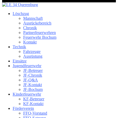
Löschzug
Mannschaft
Ausrückebereich
Chronik
Partnerfeuerwehren
Feuerwehr Bochum
Kontakt
Technik
Fahrzeuge
Ausrüstung
Einsätze
Jugendfeuerwehr
JF-Betreuer
JF-Chronik
JF-Q&A
JF-Kontakt
JF-Bochum
Kinderfeuerwehr
KF-Betreuer
KF-Kontakt
Förderverein
FFQ-Vorstand
FFQ-Satzung