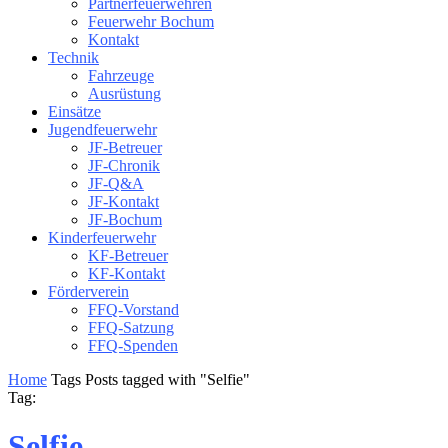
Partnerfeuerwehren
Feuerwehr Bochum
Kontakt
Technik
Fahrzeuge
Ausrüstung
Einsätze
Jugendfeuerwehr
JF-Betreuer
JF-Chronik
JF-Q&A
JF-Kontakt
JF-Bochum
Kinderfeuerwehr
KF-Betreuer
KF-Kontakt
Förderverein
FFQ-Vorstand
FFQ-Satzung
FFQ-Spenden
Home
Tags
Posts tagged with "Selfie"
Tag:
Selfie