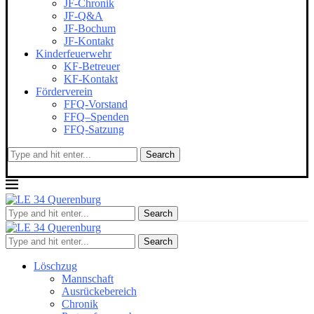
JF-Chronik
JF-Q&A
JF-Bochum
JF-Kontakt
Kinderfeuerwehr
KF-Betreuer
KF-Kontakt
Förderverein
FFQ-Vorstand
FFQ–Spenden
FFQ-Satzung
Search
Search
Search
Löschzug
Mannschaft
Ausrückebereich
Chronik