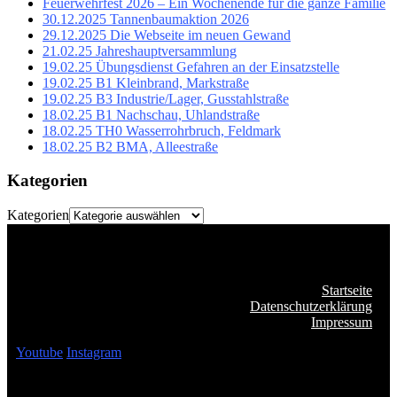
Feuerwehrfest 2026 – Ein Wochenende für die ganze Familie
30.12.2025 Tannenbaumaktion 2026
29.12.2025 Die Webseite im neuen Gewand
21.02.25 Jahreshauptversammlung
19.02.25 Übungsdienst Gefahren an der Einsatzstelle
19.02.25 B1 Kleinbrand, Markstraße
19.02.25 B3 Industrie/Lager, Gusstahlstraße
18.02.25 B1 Nachschau, Uhlandstraße
18.02.25 TH0 Wasserrohrbruch, Feldmark
18.02.25 B2 BMA, Alleestraße
Kategorien
Kategorien
Startseite
Datenschutzerklärung
Impressum
Youtube
Instagram