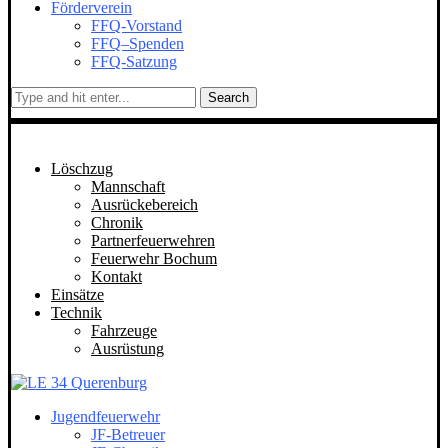
Förderverein
FFQ-Vorstand
FFQ–Spenden
FFQ-Satzung
Search
Löschzug
Mannschaft
Ausrückebereich
Chronik
Partnerfeuerwehren
Feuerwehr Bochum
Kontakt
Einsätze
Technik
Fahrzeuge
Ausrüstung
Jugendfeuerwehr
JF-Betreuer