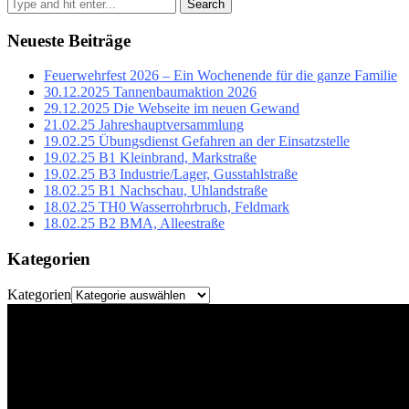
Search
Neueste Beiträge
Feuerwehrfest 2026 – Ein Wochenende für die ganze Familie
30.12.2025 Tannenbaumaktion 2026
29.12.2025 Die Webseite im neuen Gewand
21.02.25 Jahreshauptversammlung
19.02.25 Übungsdienst Gefahren an der Einsatzstelle
19.02.25 B1 Kleinbrand, Markstraße
19.02.25 B3 Industrie/Lager, Gusstahlstraße
18.02.25 B1 Nachschau, Uhlandstraße
18.02.25 TH0 Wasserrohrbruch, Feldmark
18.02.25 B2 BMA, Alleestraße
Kategorien
Kategorien