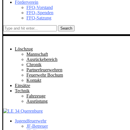
Förderverein
FFQ-Vorstand
FFQ–Spenden
FFQ-Satzung
Search
Löschzug
Mannschaft
Ausrückebereich
Chronik
Partnerfeuerwehren
Feuerwehr Bochum
Kontakt
Einsätze
Technik
Fahrzeuge
Ausrüstung
Jugendfeuerwehr
JF-Betreuer