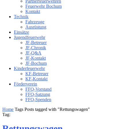
Partnerfeuerwehren
Feuerwehr Bochum
Kontakt
Technik
Fahrzeuge
Ausrüstung
Einsätze
Jugendfeuerwehr
JF-Betreuer
JF-Chronik
JF-Q&A
JF-Kontakt
JF-Bochum
Kinderfeuerwehr
KF-Betreuer
KF-Kontakt
Förderverein
FFQ-Vorstand
FFQ-Satzung
FFQ-Spenden
Home
Tags
Posts tagged with "Rettungswagen"
Tag:
Rettungswagen