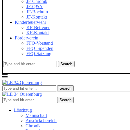
JF-Chronik
JF-Q&A
JF-Bochum
JF-Kontakt
Kinderfeuerwehr
KF-Betreuer
KF-Kontakt
Förderverein
FFQ-Vorstand
FFQ–Spenden
FFQ-Satzung
Search
Search
Search
Löschzug
Mannschaft
Ausrückebereich
Chronik