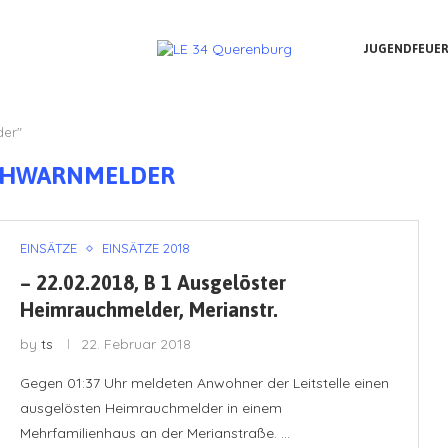
JUGENDFEUE
der"
CHWARNMELDER
EINSÄTZE
EINSÄTZE 2018
– 22.02.2018, B 1 Ausgelöster
Heimrauchmelder, Merianstr.
by
ts
22. Februar 2018
Gegen 01:37 Uhr meldeten Anwohner der Leitstelle einen
ausgelösten Heimrauchmelder in einem
Mehrfamilienhaus an der Merianstraße. …