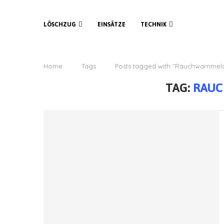
LÖSCHZUG
EINSÄTZE
TECHNIK
Home
Tags
Posts tagged with "Rauchwarnmel
TAG:
RAU