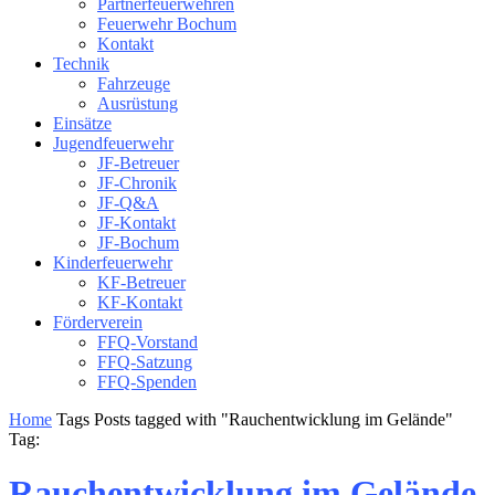
Partnerfeuerwehren
Feuerwehr Bochum
Kontakt
Technik
Fahrzeuge
Ausrüstung
Einsätze
Jugendfeuerwehr
JF-Betreuer
JF-Chronik
JF-Q&A
JF-Kontakt
JF-Bochum
Kinderfeuerwehr
KF-Betreuer
KF-Kontakt
Förderverein
FFQ-Vorstand
FFQ-Satzung
FFQ-Spenden
Home
Tags
Posts tagged with "Rauchentwicklung im Gelände"
Tag:
Rauchentwicklung im Gelände