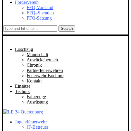
Förderverein
FFQ-Vorstand
FFQ–Spenden
FFQ-Satzung
Search
Löschzug
Mannschaft
Ausrückebereich
Chronik
Partnerfeuerwehren
Feuerwehr Bochum
Kontakt
Einsätze
Technik
Fahrzeuge
Ausrüstung
Jugendfeuerwehr
JF-Betreuer