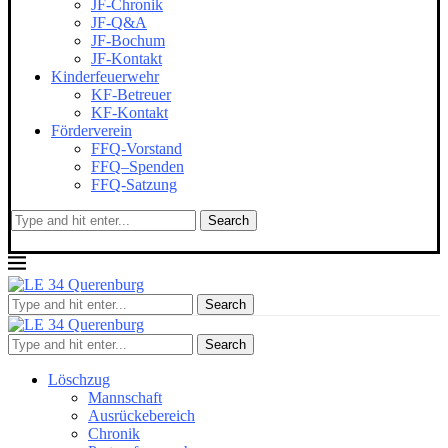
JF-Chronik
JF-Q&A
JF-Bochum
JF-Kontakt
Kinderfeuerwehr
KF-Betreuer
KF-Kontakt
Förderverein
FFQ-Vorstand
FFQ–Spenden
FFQ-Satzung
Search
Search
Search
Löschzug
Mannschaft
Ausrückebereich
Chronik