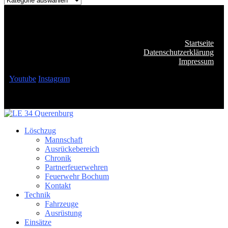
Startseite
Datenschutzerklärung
Impressum
Youtube
Instagram
Löschzug
Mannschaft
Ausrückebereich
Chronik
Partnerfeuerwehren
Feuerwehr Bochum
Kontakt
Technik
Fahrzeuge
Ausrüstung
Einsätze