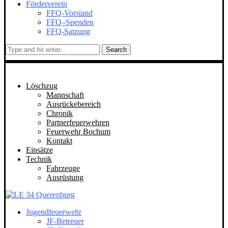
Förderverein
FFQ-Vorstand
FFQ–Spenden
FFQ-Satzung
Search
Löschzug
Mannschaft
Ausrückebereich
Chronik
Partnerfeuerwehren
Feuerwehr Bochum
Kontakt
Einsätze
Technik
Fahrzeuge
Ausrüstung
Jugendfeuerwehr
JF-Betreuer