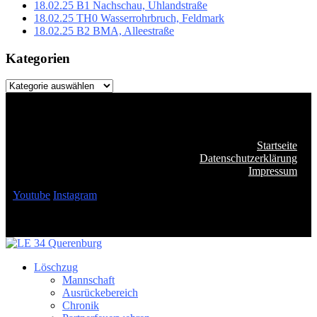
18.02.25 B1 Nachschau, Uhlandstraße
18.02.25 TH0 Wasserrohrbruch, Feldmark
18.02.25 B2 BMA, Alleestraße
Kategorien
Kategorien
Startseite
Datenschutzerklärung
Impressum
Youtube
Instagram
Löschzug
Mannschaft
Ausrückebereich
Chronik