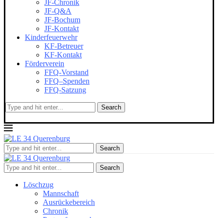
JF-Chronik
JF-Q&A
JF-Bochum
JF-Kontakt
Kinderfeuerwehr
KF-Betreuer
KF-Kontakt
Förderverein
FFQ-Vorstand
FFQ–Spenden
FFQ-Satzung
Search
Search
Search
Löschzug
Mannschaft
Ausrückebereich
Chronik