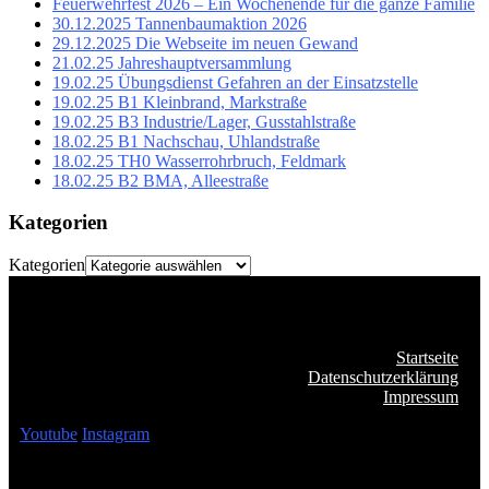
Feuerwehrfest 2026 – Ein Wochenende für die ganze Familie
30.12.2025 Tannenbaumaktion 2026
29.12.2025 Die Webseite im neuen Gewand
21.02.25 Jahreshauptversammlung
19.02.25 Übungsdienst Gefahren an der Einsatzstelle
19.02.25 B1 Kleinbrand, Markstraße
19.02.25 B3 Industrie/Lager, Gusstahlstraße
18.02.25 B1 Nachschau, Uhlandstraße
18.02.25 TH0 Wasserrohrbruch, Feldmark
18.02.25 B2 BMA, Alleestraße
Kategorien
Kategorien
Startseite
Datenschutzerklärung
Impressum
Youtube
Instagram