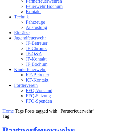
Partnerfeuerwehren
Feuerwehr Bochum
Kontakt
Technik
Fahrzeuge
Ausrüstung
Einsätze
Jugendfeuerwehr
JF-Betreuer
JF-Chronik
JF-Q&A
JF-Kontakt
JF-Bochum
Kinderfeuerwehr
KF-Betreuer
KF-Kontakt
Förderverein
FFQ-Vorstand
FFQ-Satzung
FFQ-Spenden
Home
Tags
Posts tagged with "Partnerfeuerwehr"
Tag:
Partnerfeuerwehr