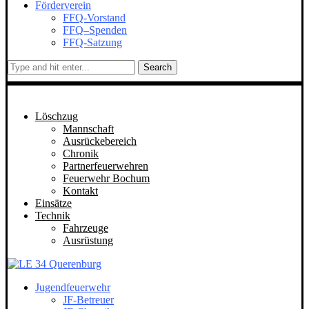
Förderverein
FFQ-Vorstand
FFQ–Spenden
FFQ-Satzung
Search
Löschzug
Mannschaft
Ausrückebereich
Chronik
Partnerfeuerwehren
Feuerwehr Bochum
Kontakt
Einsätze
Technik
Fahrzeuge
Ausrüstung
Jugendfeuerwehr
JF-Betreuer