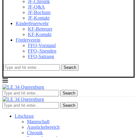
JF-Chronik
JF-Q&A
JF-Bochum
JF-Kontakt
Kinderfeuerwehr
KF-Betreuer
KF-Kontakt
Förderverein
FFQ-Vorstand
FFQ–Spenden
FFQ-Satzung
Search
Search
Search
Löschzug
Mannschaft
Ausrückebereich
Chronik