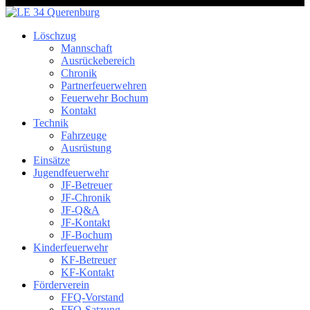
Löschzug
Mannschaft
Ausrückebereich
Chronik
Partnerfeuerwehren
Feuerwehr Bochum
Kontakt
Technik
Fahrzeuge
Ausrüstung
Einsätze
Jugendfeuerwehr
JF-Betreuer
JF-Chronik
JF-Q&A
JF-Kontakt
JF-Bochum
Kinderfeuerwehr
KF-Betreuer
KF-Kontakt
Förderverein
FFQ-Vorstand
FFQ-Satzung