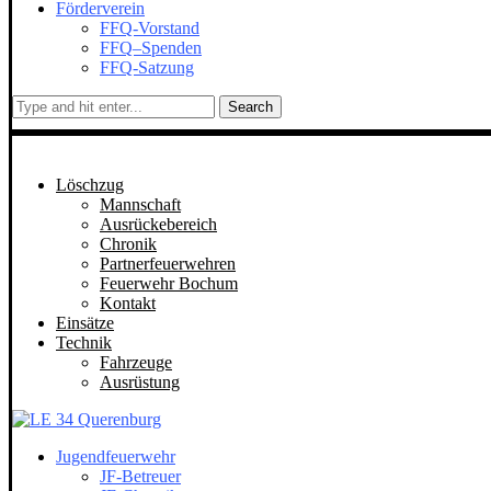
Förderverein
FFQ-Vorstand
FFQ–Spenden
FFQ-Satzung
Search
Löschzug
Mannschaft
Ausrückebereich
Chronik
Partnerfeuerwehren
Feuerwehr Bochum
Kontakt
Einsätze
Technik
Fahrzeuge
Ausrüstung
Jugendfeuerwehr
JF-Betreuer