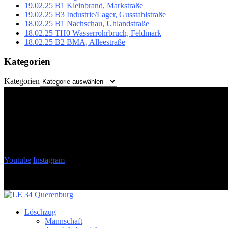
19.02.25 B1 Kleinbrand, Markstraße
19.02.25 B3 Industrie/Lager, Gusstahlstraße
18.02.25 B1 Nachschau, Uhlandstraße
18.02.25 TH0 Wasserrohrbruch, Feldmark
18.02.25 B2 BMA, Alleestraße
Kategorien
Kategorien
Youtube
Instagram
Löschzug
Mannschaft