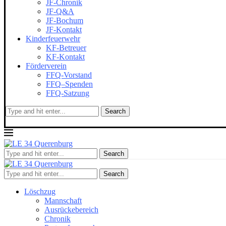
JF-Chronik
JF-Q&A
JF-Bochum
JF-Kontakt
Kinderfeuerwehr
KF-Betreuer
KF-Kontakt
Förderverein
FFQ-Vorstand
FFQ–Spenden
FFQ-Satzung
Search
Search
Search
Löschzug
Mannschaft
Ausrückebereich
Chronik