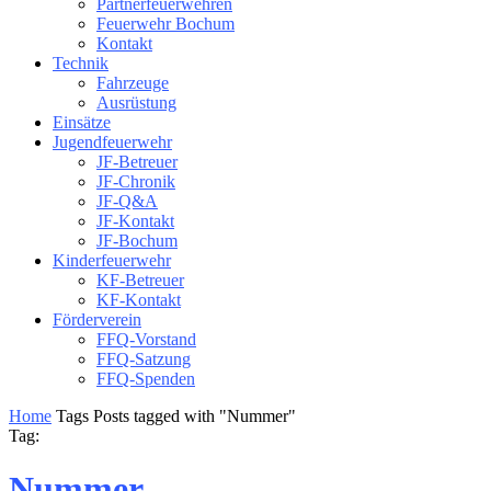
Partnerfeuerwehren
Feuerwehr Bochum
Kontakt
Technik
Fahrzeuge
Ausrüstung
Einsätze
Jugendfeuerwehr
JF-Betreuer
JF-Chronik
JF-Q&A
JF-Kontakt
JF-Bochum
Kinderfeuerwehr
KF-Betreuer
KF-Kontakt
Förderverein
FFQ-Vorstand
FFQ-Satzung
FFQ-Spenden
Home
Tags
Posts tagged with "Nummer"
Tag:
Nummer