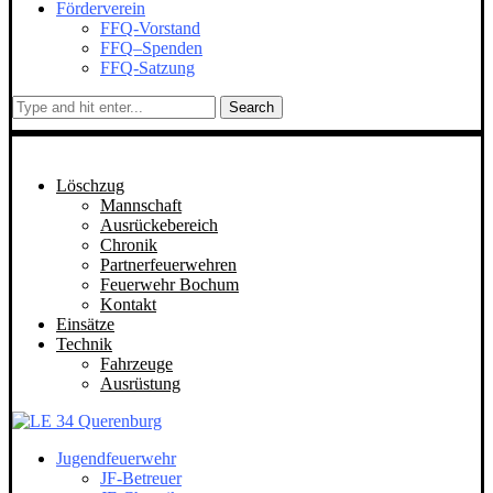
Förderverein
FFQ-Vorstand
FFQ–Spenden
FFQ-Satzung
Search
Löschzug
Mannschaft
Ausrückebereich
Chronik
Partnerfeuerwehren
Feuerwehr Bochum
Kontakt
Einsätze
Technik
Fahrzeuge
Ausrüstung
Jugendfeuerwehr
JF-Betreuer