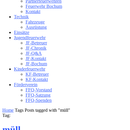
Partnerfeuerwehren
Feuerwehr Bochum
Kontakt
Technik
Fahrzeuge
Ausrüstung
Einsätze
Jugendfeuerwehr
JF-Betreuer
JF-Chronik
JF-Q&A
JF-Kontakt
JF-Bochum
Kinderfeuerwehr
KF-Betreuer
KF-Kontakt
Förderverein
FFQ-Vorstand
FFQ-Satzung
FFQ-Spenden
Home
Tags
Posts tagged with "müll"
Tag:
müll