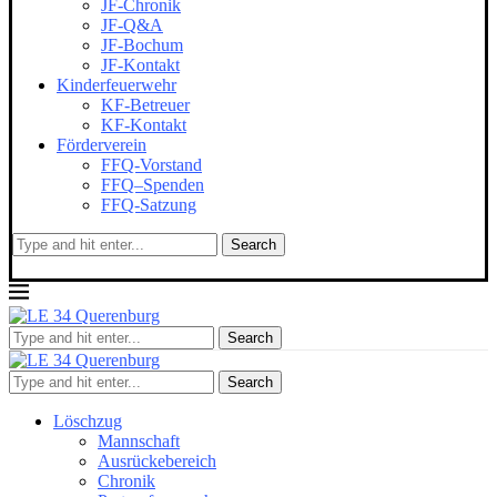
JF-Chronik
JF-Q&A
JF-Bochum
JF-Kontakt
Kinderfeuerwehr
KF-Betreuer
KF-Kontakt
Förderverein
FFQ-Vorstand
FFQ–Spenden
FFQ-Satzung
Search
Search
Search
Löschzug
Mannschaft
Ausrückebereich
Chronik