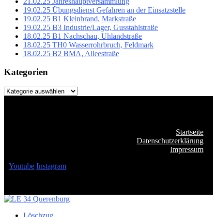
21.02.25 Jahreshauptversammlung
19.02.25 Übungsdienst Gefahren an der Einsatzstelle
19.02.25 B1 Kleinbrand, Markstraße
19.02.25 B3 Industrie/Lager, Gusstahlstraße
18.02.25 B1 Nachschau, Uhlandstraße
18.02.25 TH0 Wasserrohrbruch, Feldmark
18.02.25 B2 BMA, Alleestraße
Kategorien
Kategorien
Startseite
Datenschutzerklärung
Impressum
Youtube
Instagram
Löschzug