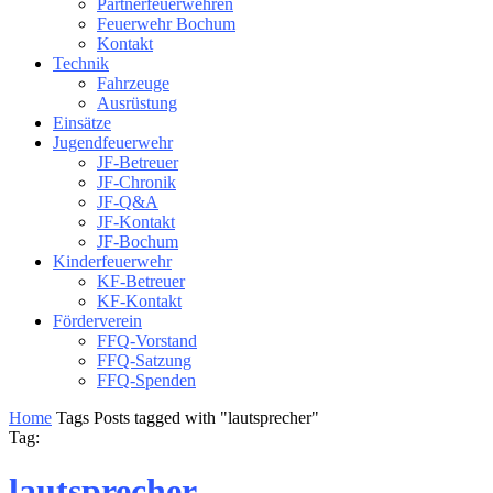
Partnerfeuerwehren
Feuerwehr Bochum
Kontakt
Technik
Fahrzeuge
Ausrüstung
Einsätze
Jugendfeuerwehr
JF-Betreuer
JF-Chronik
JF-Q&A
JF-Kontakt
JF-Bochum
Kinderfeuerwehr
KF-Betreuer
KF-Kontakt
Förderverein
FFQ-Vorstand
FFQ-Satzung
FFQ-Spenden
Home
Tags
Posts tagged with "lautsprecher"
Tag:
lautsprecher