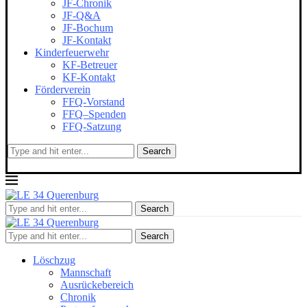
JF-Chronik
JF-Q&A
JF-Bochum
JF-Kontakt
Kinderfeuerwehr
KF-Betreuer
KF-Kontakt
Förderverein
FFQ-Vorstand
FFQ–Spenden
FFQ-Satzung
Search
Search
Search
Löschzug
Mannschaft
Ausrückebereich
Chronik