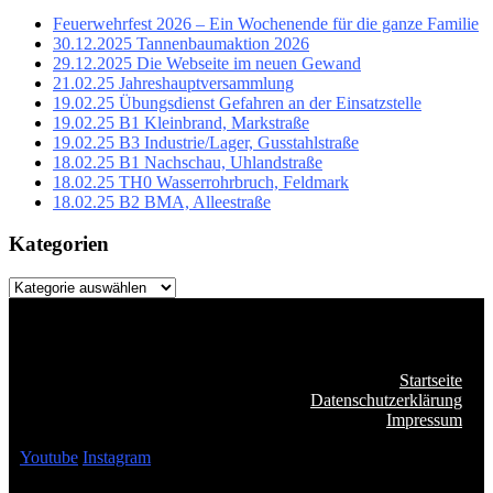
Feuerwehrfest 2026 – Ein Wochenende für die ganze Familie
30.12.2025 Tannenbaumaktion 2026
29.12.2025 Die Webseite im neuen Gewand
21.02.25 Jahreshauptversammlung
19.02.25 Übungsdienst Gefahren an der Einsatzstelle
19.02.25 B1 Kleinbrand, Markstraße
19.02.25 B3 Industrie/Lager, Gusstahlstraße
18.02.25 B1 Nachschau, Uhlandstraße
18.02.25 TH0 Wasserrohrbruch, Feldmark
18.02.25 B2 BMA, Alleestraße
Kategorien
Kategorien
Startseite
Datenschutzerklärung
Impressum
Youtube
Instagram