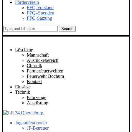
Förderverein
FFQ-Vorstand
FFQ–Spenden
FFQ-Satzung
Search
Löschzug
Mannschaft
Ausrückebereich
Chronik
Partnerfeuerwehren
Feuerwehr Bochum
Kontakt
Einsätze
Technik
Fahrzeuge
Ausrüstung
Jugendfeuerwehr
JF-Betreuer