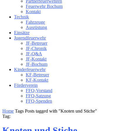
Partnerfeuerwehren
Feuerwehr Bochum
Kontakt
Technik
Fahrzeuge
Ausrüstung
Einsätze
Jugendfeuerwehr
JF-Betreuer
JF-Chronik
JF-Q&A
JF-Kontakt
JF-Bochum
Kinderfeuerwehr
KF-Betreuer
KF-Kontakt
Förderverein
FFQ-Vorstand
FFQ-Satzung
FFQ-Spenden
Home
Tags
Posts tagged with "Knoten und Stiche"
Tag:
Knoten und Stiche