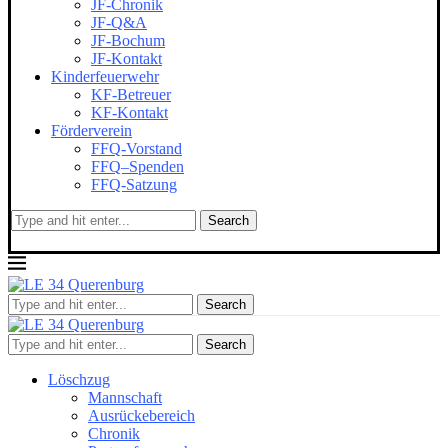
JF-Chronik
JF-Q&A
JF-Bochum
JF-Kontakt
Kinderfeuerwehr
KF-Betreuer
KF-Kontakt
Förderverein
FFQ-Vorstand
FFQ–Spenden
FFQ-Satzung
Search
Search
Search
Löschzug
Mannschaft
Ausrückebereich
Chronik