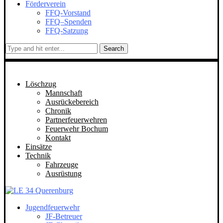
Förderverein
FFQ-Vorstand
FFQ–Spenden
FFQ-Satzung
Search
Löschzug
Mannschaft
Ausrückebereich
Chronik
Partnerfeuerwehren
Feuerwehr Bochum
Kontakt
Einsätze
Technik
Fahrzeuge
Ausrüstung
Jugendfeuerwehr
JF-Betreuer