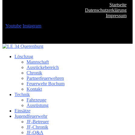
Startseite
Datenschutzerklärung
Impressum
Youtube
Instagram
Löschzug
Mannschaft
Ausrückebereich
Chronik
Partnerfeuerwehren
Feuerwehr Bochum
Kontakt
Technik
Fahrzeuge
Ausrüstung
Einsätze
Jugendfeuerwehr
JF-Betreuer
JF-Chronik
JF-Q&A