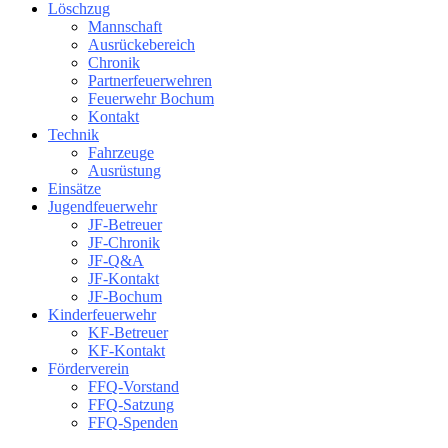
Löschzug
Mannschaft
Ausrückebereich
Chronik
Partnerfeuerwehren
Feuerwehr Bochum
Kontakt
Technik
Fahrzeuge
Ausrüstung
Einsätze
Jugendfeuerwehr
JF-Betreuer
JF-Chronik
JF-Q&A
JF-Kontakt
JF-Bochum
Kinderfeuerwehr
KF-Betreuer
KF-Kontakt
Förderverein
FFQ-Vorstand
FFQ-Satzung
FFQ-Spenden