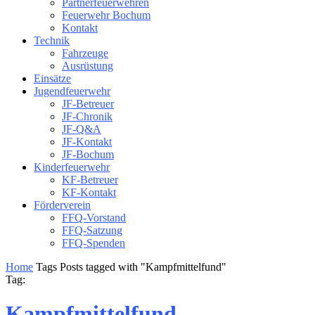
Partnerfeuerwehren
Feuerwehr Bochum
Kontakt
Technik
Fahrzeuge
Ausrüstung
Einsätze
Jugendfeuerwehr
JF-Betreuer
JF-Chronik
JF-Q&A
JF-Kontakt
JF-Bochum
Kinderfeuerwehr
KF-Betreuer
KF-Kontakt
Förderverein
FFQ-Vorstand
FFQ-Satzung
FFQ-Spenden
Home
Tags
Posts tagged with "Kampfmittelfund"
Tag:
Kampfmittelfund