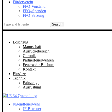
Förderverein
FFQ-Vorstand
FFQ–Spenden
FFQ-Satzung
Search
Löschzug
Mannschaft
Ausrückebereich
Chronik
Partnerfeuerwehren
Feuerwehr Bochum
Kontakt
Einsätze
Technik
Fahrzeuge
Ausrüstung
Jugendfeuerwehr
JF-Betreuer