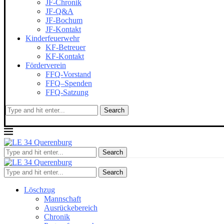
JF-Chronik
JF-Q&A
JF-Bochum
JF-Kontakt
Kinderfeuerwehr
KF-Betreuer
KF-Kontakt
Förderverein
FFQ-Vorstand
FFQ–Spenden
FFQ-Satzung
Search
Search
Search
Löschzug
Mannschaft
Ausrückebereich
Chronik