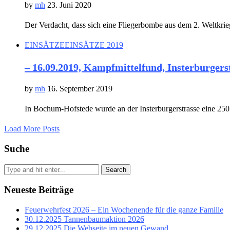
by
mh
23. Juni 2020
Der Verdacht, dass sich eine Fliegerbombe aus dem 2. Weltkrie
EINSÄTZE
EINSÄTZE 2019
– 16.09.2019, Kampfmittelfund, Insterburgers
by
mh
16. September 2019
In Bochum-Hofstede wurde an der Insterburgerstrasse eine 25
Load More Posts
Suche
Search
Neueste Beiträge
Feuerwehrfest 2026 – Ein Wochenende für die ganze Familie
30.12.2025 Tannenbaumaktion 2026
29.12.2025 Die Webseite im neuen Gewand