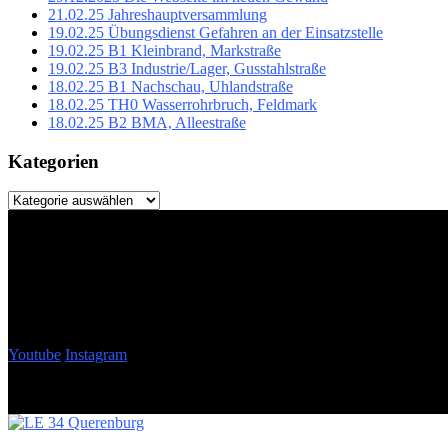
21.02.25 Jahreshauptversammlung
19.02.25 Übungsdienst Gefahren an der Einsatzstelle
19.02.25 B1 Kleinbrand, Markstraße
19.02.25 B3 Industrie/Lager, Gusstahlstraße
18.02.25 B1 Nachschau, Uhlandstraße
18.02.25 TH0 Wasserrohrbruch, Feldmark
18.02.25 B2 BMA, Alleestraße
Kategorien
Kategorien
Youtube
Instagram