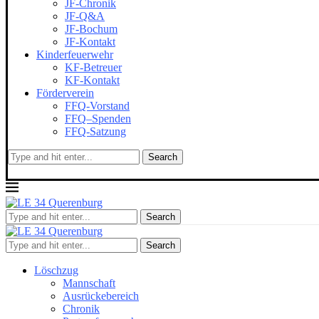
JF-Chronik
JF-Q&A
JF-Bochum
JF-Kontakt
Kinderfeuerwehr
KF-Betreuer
KF-Kontakt
Förderverein
FFQ-Vorstand
FFQ–Spenden
FFQ-Satzung
Search
Search
Search
Löschzug
Mannschaft
Ausrückebereich
Chronik