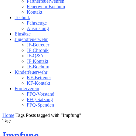
Partnerfeuerwehren
Feuerwehr Bochum
Kontakt
Technik
Fahrzeuge
Ausrüstung
Einsätze
Jugendfeuerwehr
JF-Betreuer
JF-Chronik
JF-Q&A
JF-Kontakt
JF-Bochum
Kinderfeuerwehr
KF-Betreuer
KF-Kontakt
Förderverein
FFQ-Vorstand
FFQ-Satzung
FFQ-Spenden
Home
Tags
Posts tagged with "Impfung"
Tag:
Impfung