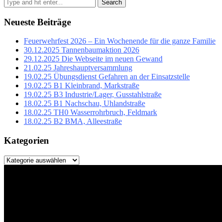
Search
Neueste Beiträge
Feuerwehrfest 2026 – Ein Wochenende für die ganze Familie
30.12.2025 Tannenbaumaktion 2026
29.12.2025 Die Webseite im neuen Gewand
21.02.25 Jahreshauptversammlung
19.02.25 Übungsdienst Gefahren an der Einsatzstelle
19.02.25 B1 Kleinbrand, Markstraße
19.02.25 B3 Industrie/Lager, Gusstahlstraße
18.02.25 B1 Nachschau, Uhlandstraße
18.02.25 TH0 Wasserrohrbruch, Feldmark
18.02.25 B2 BMA, Alleestraße
Kategorien
Kategorien