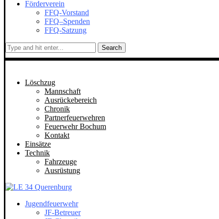
Förderverein
FFQ-Vorstand
FFQ–Spenden
FFQ-Satzung
Search
Löschzug
Mannschaft
Ausrückebereich
Chronik
Partnerfeuerwehren
Feuerwehr Bochum
Kontakt
Einsätze
Technik
Fahrzeuge
Ausrüstung
Jugendfeuerwehr
JF-Betreuer