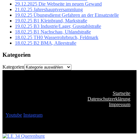
29.12.2025 Die Webseite im neuen Gewand
21.02.25 Jahreshauptversammlung
19.02.25 Übungsdienst Gefahren an der Einsatzstelle
19.02.25 B1 Kleinbrand, Markstraße
19.02.25 B3 Industrie/Lager, Gusstahlstraße
18.02.25 B1 Nachschau, Uhlandstraße
18.02.25 TH0 Wasserrohrbruch, Feldmark
18.02.25 B2 BMA, Alleestraße
Kategorien
Kategorien
Startseite
Datenschutzerklärung
Impressum
Youtube
Instagram