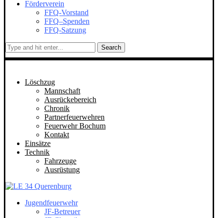
Förderverein
FFQ-Vorstand
FFQ–Spenden
FFQ-Satzung
Search
Löschzug
Mannschaft
Ausrückebereich
Chronik
Partnerfeuerwehren
Feuerwehr Bochum
Kontakt
Einsätze
Technik
Fahrzeuge
Ausrüstung
Jugendfeuerwehr
JF-Betreuer