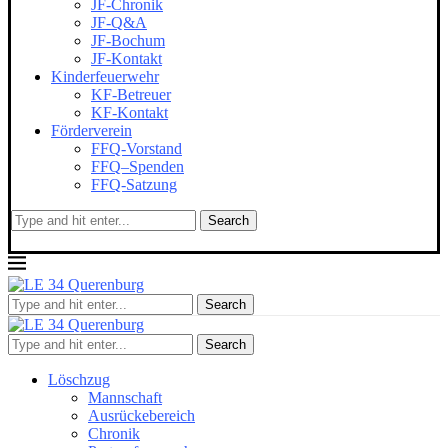
JF-Chronik
JF-Q&A
JF-Bochum
JF-Kontakt
Kinderfeuerwehr
KF-Betreuer
KF-Kontakt
Förderverein
FFQ-Vorstand
FFQ–Spenden
FFQ-Satzung
Search
Search
Search
Löschzug
Mannschaft
Ausrückebereich
Chronik