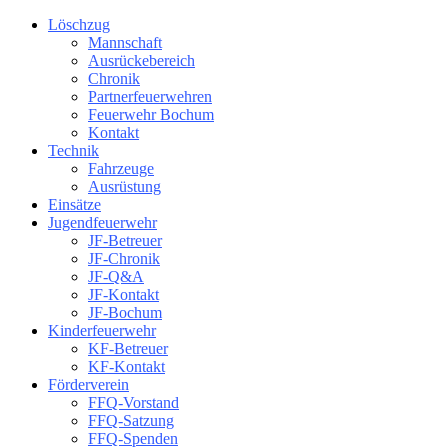
Löschzug
Mannschaft
Ausrückebereich
Chronik
Partnerfeuerwehren
Feuerwehr Bochum
Kontakt
Technik
Fahrzeuge
Ausrüstung
Einsätze
Jugendfeuerwehr
JF-Betreuer
JF-Chronik
JF-Q&A
JF-Kontakt
JF-Bochum
Kinderfeuerwehr
KF-Betreuer
KF-Kontakt
Förderverein
FFQ-Vorstand
FFQ-Satzung
FFQ-Spenden