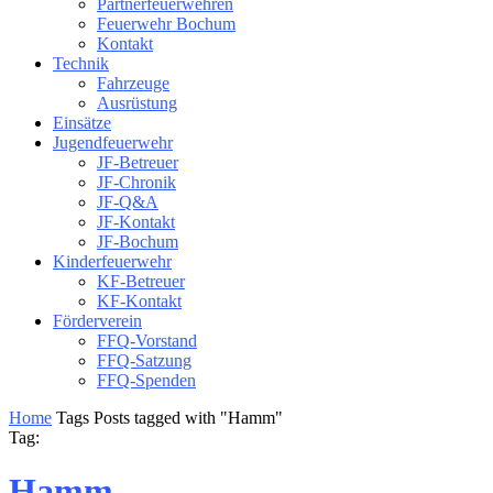
Partnerfeuerwehren
Feuerwehr Bochum
Kontakt
Technik
Fahrzeuge
Ausrüstung
Einsätze
Jugendfeuerwehr
JF-Betreuer
JF-Chronik
JF-Q&A
JF-Kontakt
JF-Bochum
Kinderfeuerwehr
KF-Betreuer
KF-Kontakt
Förderverein
FFQ-Vorstand
FFQ-Satzung
FFQ-Spenden
Home
Tags
Posts tagged with "Hamm"
Tag:
Hamm