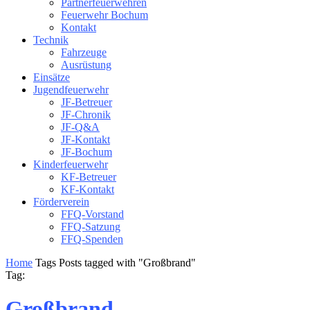
Partnerfeuerwehren
Feuerwehr Bochum
Kontakt
Technik
Fahrzeuge
Ausrüstung
Einsätze
Jugendfeuerwehr
JF-Betreuer
JF-Chronik
JF-Q&A
JF-Kontakt
JF-Bochum
Kinderfeuerwehr
KF-Betreuer
KF-Kontakt
Förderverein
FFQ-Vorstand
FFQ-Satzung
FFQ-Spenden
Home
Tags
Posts tagged with "Großbrand"
Tag:
Großbrand