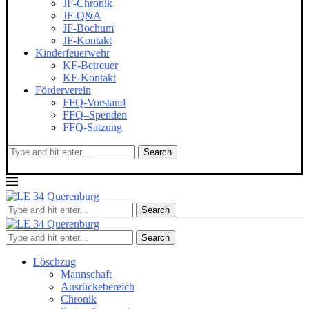
JF-Chronik
JF-Q&A
JF-Bochum
JF-Kontakt
Kinderfeuerwehr
KF-Betreuer
KF-Kontakt
Förderverein
FFQ-Vorstand
FFQ–Spenden
FFQ-Satzung
Search
Search
Search
Löschzug
Mannschaft
Ausrückebereich
Chronik