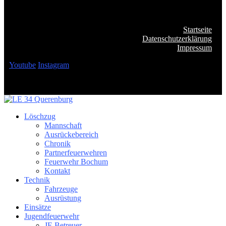
Startseite
Datenschutzerklärung
Impressum
Youtube
Instagram
Löschzug
Mannschaft
Ausrückebereich
Chronik
Partnerfeuerwehren
Feuerwehr Bochum
Kontakt
Technik
Fahrzeuge
Ausrüstung
Einsätze
Jugendfeuerwehr
JF-Betreuer