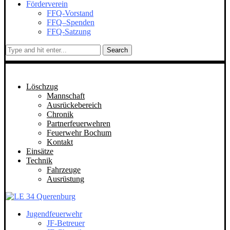
Förderverein
FFQ-Vorstand
FFQ–Spenden
FFQ-Satzung
Search
Löschzug
Mannschaft
Ausrückebereich
Chronik
Partnerfeuerwehren
Feuerwehr Bochum
Kontakt
Einsätze
Technik
Fahrzeuge
Ausrüstung
Jugendfeuerwehr
JF-Betreuer