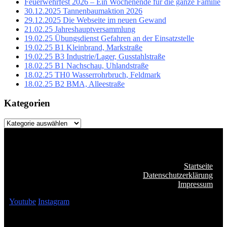
Feuerwehrfest 2026 – Ein Wochenende für die ganze Familie
30.12.2025 Tannenbaumaktion 2026
29.12.2025 Die Webseite im neuen Gewand
21.02.25 Jahreshauptversammlung
19.02.25 Übungsdienst Gefahren an der Einsatzstelle
19.02.25 B1 Kleinbrand, Markstraße
19.02.25 B3 Industrie/Lager, Gusstahlstraße
18.02.25 B1 Nachschau, Uhlandstraße
18.02.25 TH0 Wasserrohrbruch, Feldmark
18.02.25 B2 BMA, Alleestraße
Kategorien
Kategorien
Startseite
Datenschutzerklärung
Impressum
Youtube
Instagram