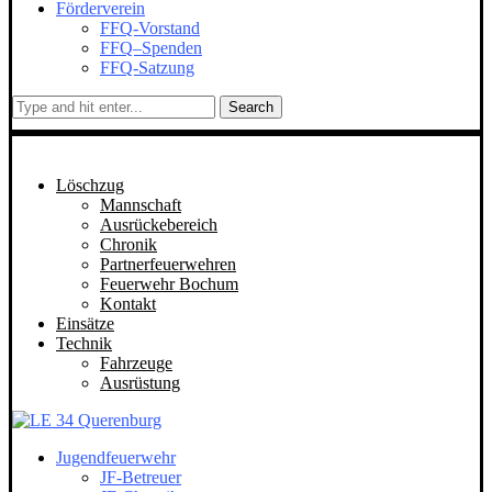
Förderverein
FFQ-Vorstand
FFQ–Spenden
FFQ-Satzung
Search
Löschzug
Mannschaft
Ausrückebereich
Chronik
Partnerfeuerwehren
Feuerwehr Bochum
Kontakt
Einsätze
Technik
Fahrzeuge
Ausrüstung
Jugendfeuerwehr
JF-Betreuer