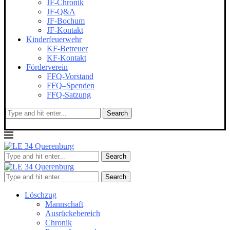
JF-Chronik
JF-Q&A
JF-Bochum
JF-Kontakt
Kinderfeuerwehr
KF-Betreuer
KF-Kontakt
Förderverein
FFQ-Vorstand
FFQ–Spenden
FFQ-Satzung
Search
Search
Search
Löschzug
Mannschaft
Ausrückebereich
Chronik