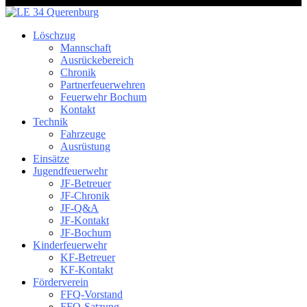
Löschzug
Mannschaft
Ausrückebereich
Chronik
Partnerfeuerwehren
Feuerwehr Bochum
Kontakt
Technik
Fahrzeuge
Ausrüstung
Einsätze
Jugendfeuerwehr
JF-Betreuer
JF-Chronik
JF-Q&A
JF-Kontakt
JF-Bochum
Kinderfeuerwehr
KF-Betreuer
KF-Kontakt
Förderverein
FFQ-Vorstand
FFQ-Satzung