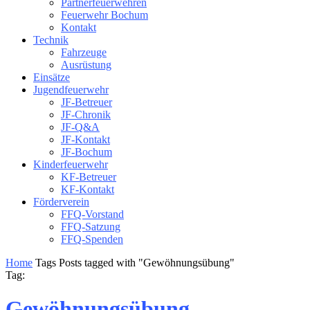
Partnerfeuerwehren
Feuerwehr Bochum
Kontakt
Technik
Fahrzeuge
Ausrüstung
Einsätze
Jugendfeuerwehr
JF-Betreuer
JF-Chronik
JF-Q&A
JF-Kontakt
JF-Bochum
Kinderfeuerwehr
KF-Betreuer
KF-Kontakt
Förderverein
FFQ-Vorstand
FFQ-Satzung
FFQ-Spenden
Home
Tags
Posts tagged with "Gewöhnungsübung"
Tag:
Gewöhnungsübung