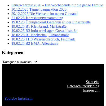
Feuerwehrfest 2026 – Ein Wochenende für die ganze Familie
30.12.2025 Tannenbaumaktion 2026
29.12.2025 Die Webseite im neuen Gewand
21.02.25 Jahreshauptversammlung
19.02.25 Übungsdienst Gefahren an der Einsatzstelle
19.02.25 B1 Kleinbrand, Markstraße
19.02.25 B3 Industrie/Lager, Gusstahlstraße
18.02.25 B1 Nachschau, Uhlandstraße
18.02.25 TH0 Wasserrohrbruch, Feldmark
18.02.25 B2 BMA, Alleestraße
Kategorien
Kategorien
Startseite
Datenschutzerklärung
Impressum
Youtube
Instagram