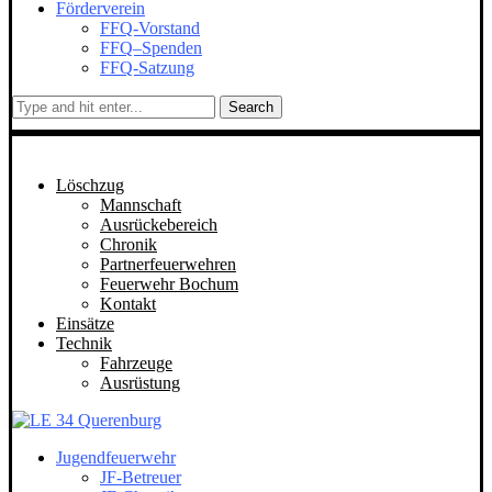
Förderverein
FFQ-Vorstand
FFQ–Spenden
FFQ-Satzung
Search
Löschzug
Mannschaft
Ausrückebereich
Chronik
Partnerfeuerwehren
Feuerwehr Bochum
Kontakt
Einsätze
Technik
Fahrzeuge
Ausrüstung
Jugendfeuerwehr
JF-Betreuer