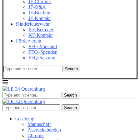
JF-Chronik
JF-Q&A
JF-Bochum
JF-Kontakt
Kinderfeuerwehr
KF-Betreuer
KF-Kontakt
Förderverein
FFQ-Vorstand
FFQ–Spenden
FFQ-Satzung
Search
Search
Search
Löschzug
Mannschaft
Ausrückebereich
Chronik