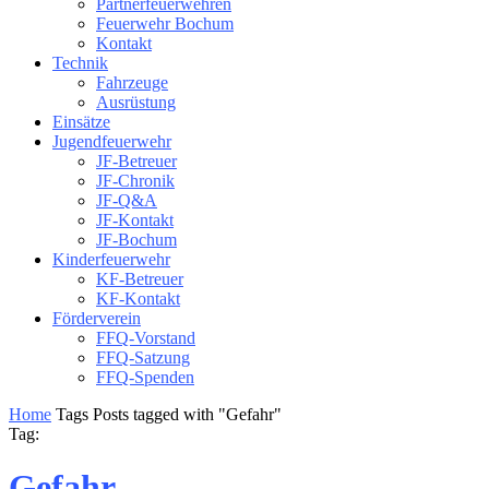
Partnerfeuerwehren
Feuerwehr Bochum
Kontakt
Technik
Fahrzeuge
Ausrüstung
Einsätze
Jugendfeuerwehr
JF-Betreuer
JF-Chronik
JF-Q&A
JF-Kontakt
JF-Bochum
Kinderfeuerwehr
KF-Betreuer
KF-Kontakt
Förderverein
FFQ-Vorstand
FFQ-Satzung
FFQ-Spenden
Home
Tags
Posts tagged with "Gefahr"
Tag:
Gefahr