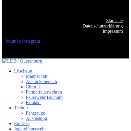
Startseite
Datenschutzerklärung
Impressum
Youtube
Instagram
Löschzug
Mannschaft
Ausrückebereich
Chronik
Partnerfeuerwehren
Feuerwehr Bochum
Kontakt
Technik
Fahrzeuge
Ausrüstung
Einsätze
Jugendfeuerwehr