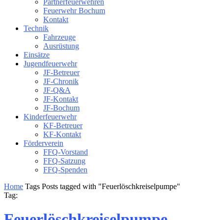
Partnerfeuerwehren
Feuerwehr Bochum
Kontakt
Technik
Fahrzeuge
Ausrüstung
Einsätze
Jugendfeuerwehr
JF-Betreuer
JF-Chronik
JF-Q&A
JF-Kontakt
JF-Bochum
Kinderfeuerwehr
KF-Betreuer
KF-Kontakt
Förderverein
FFQ-Vorstand
FFQ-Satzung
FFQ-Spenden
Home
Tags
Posts tagged with "Feuerlöschkreiselpumpe"
Tag:
Feuerlöschkreiselpumpe