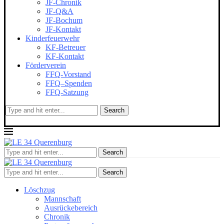
JF-Chronik
JF-Q&A
JF-Bochum
JF-Kontakt
Kinderfeuerwehr
KF-Betreuer
KF-Kontakt
Förderverein
FFQ-Vorstand
FFQ–Spenden
FFQ-Satzung
Search
Search
Search
Löschzug
Mannschaft
Ausrückebereich
Chronik