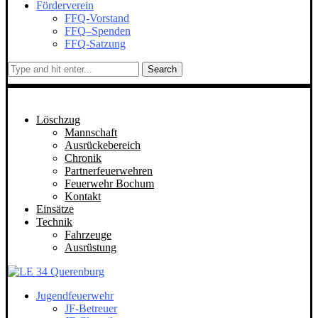
Förderverein
FFQ-Vorstand
FFQ–Spenden
FFQ-Satzung
Search
Löschzug
Mannschaft
Ausrückebereich
Chronik
Partnerfeuerwehren
Feuerwehr Bochum
Kontakt
Einsätze
Technik
Fahrzeuge
Ausrüstung
Jugendfeuerwehr
JF-Betreuer