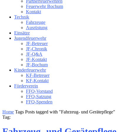
Partnerfeuerwehren
Feuerwehr Bochum
Kontakt
Technik
Fahrzeuge
Ausrüstung
Einsätze
Jugendfeuerwehr
JF-Betreuer
JF-Chronik
JF-Q&A
JF-Kontakt
JF-Bochum
Kinderfeuerwehr
KF-Betreuer
KF-Kontakt
Förderverein
FFQ-Vorstand
FFQ-Satzung
FFQ-Spenden
Home
Tags
Posts tagged with "Fahrzeug- und Gerätepflege"
Tag:
Fahrzeug- und Gerätepflege