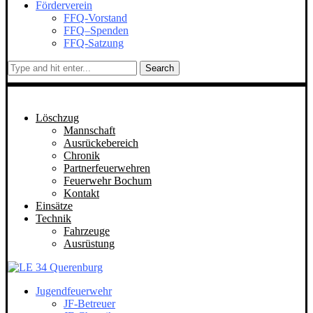
Förderverein
FFQ-Vorstand
FFQ–Spenden
FFQ-Satzung
Search
Löschzug
Mannschaft
Ausrückebereich
Chronik
Partnerfeuerwehren
Feuerwehr Bochum
Kontakt
Einsätze
Technik
Fahrzeuge
Ausrüstung
Jugendfeuerwehr
JF-Betreuer