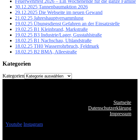
Feuerwehrfest 2026 – Ein Wochenende für die ganze Familie
30.12.2025 Tannenbaumaktion 2026
29.12.2025 Die Webseite im neuen Gewand
21.02.25 Jahreshauptversammlung
19.02.25 Übungsdienst Gefahren an der Einsatzstelle
19.02.25 B1 Kleinbrand, Markstraße
19.02.25 B3 Industrie/Lager, Gusstahlstraße
18.02.25 B1 Nachschau, Uhlandstraße
18.02.25 TH0 Wasserrohrbruch, Feldmark
18.02.25 B2 BMA, Alleestraße
Kategorien
Kategorien
Startseite
Datenschutzerklärung
Impressum
Youtube
Instagram