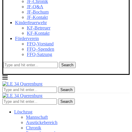
JF-Chronik
JF-Q&A
JF-Bochum
JF-Kontakt
Kinderfeuerwehr
KF-Betreuer
KF-Kontakt
Förderverein
FFQ-Vorstand
FFQ–Spenden
FFQ-Satzung
Search
Search
Search
Löschzug
Mannschaft
Ausrückebereich
Chronik