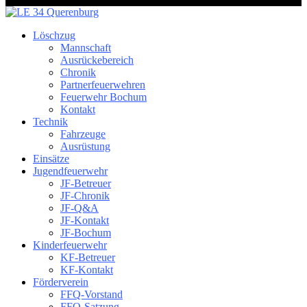
Löschzug
Mannschaft
Ausrückebereich
Chronik
Partnerfeuerwehren
Feuerwehr Bochum
Kontakt
Technik
Fahrzeuge
Ausrüstung
Einsätze
Jugendfeuerwehr
JF-Betreuer
JF-Chronik
JF-Q&A
JF-Kontakt
JF-Bochum
Kinderfeuerwehr
KF-Betreuer
KF-Kontakt
Förderverein
FFQ-Vorstand
FFQ-Satzung