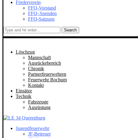
Förderverein
FFQ-Vorstand
FFQ–Spenden
FFQ-Satzung
Search
Löschzug
Mannschaft
Ausrückebereich
Chronik
Partnerfeuerwehren
Feuerwehr Bochum
Kontakt
Einsätze
Technik
Fahrzeuge
Ausrüstung
Jugendfeuerwehr
JF-Betreuer