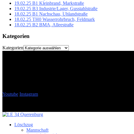
19.02.25 B1 Kleinbrand, Markstraße
19.02.25 B3 Industrie/Lager, Gusstahlstraße
18.02.25 B1 Nachschau, Uhlandstraße
18.02.25 TH0 Wasserrohrbruch, Feldmark
18.02.25 B2 BMA, Alleestraße
Kategorien
Kategorien
Youtube
Instagram
Löschzug
Mannschaft