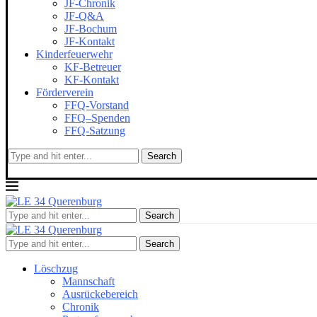
JF-Chronik
JF-Q&A
JF-Bochum
JF-Kontakt
Kinderfeuerwehr
KF-Betreuer
KF-Kontakt
Förderverein
FFQ-Vorstand
FFQ–Spenden
FFQ-Satzung
Search
Search
Search
Löschzug
Mannschaft
Ausrückebereich
Chronik