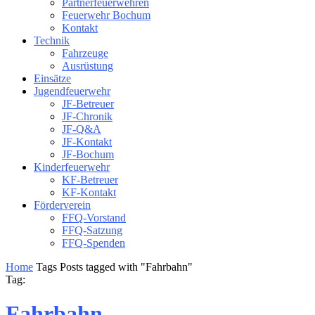
Partnerfeuerwehren
Feuerwehr Bochum
Kontakt
Technik
Fahrzeuge
Ausrüstung
Einsätze
Jugendfeuerwehr
JF-Betreuer
JF-Chronik
JF-Q&A
JF-Kontakt
JF-Bochum
Kinderfeuerwehr
KF-Betreuer
KF-Kontakt
Förderverein
FFQ-Vorstand
FFQ-Satzung
FFQ-Spenden
Home
Tags
Posts tagged with "Fahrbahn"
Tag:
Fahrbahn