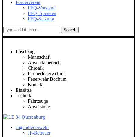
Förderverein
FFQ-Vorstand
FFQ–Spenden
FFQ-Satzung
Search
Löschzug
Mannschaft
Ausrückebereich
Chronik
Partnerfeuerwehren
Feuerwehr Bochum
Kontakt
Einsätze
Technik
Fahrzeuge
Ausrüstung
Jugendfeuerwehr
JF-Betreuer