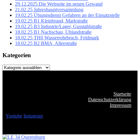
29.12.2025 Die Webseite im neuen Gewand
21.02.25 Jahreshauptversammlung
19.02.25 Übungsdienst Gefahren an der Einsatzstelle
19.02.25 B1 Kleinbrand, Markstraße
19.02.25 B3 Industrie/Lager, Gusstahlstraße
18.02.25 B1 Nachschau, Uhlandstraße
18.02.25 TH0 Wasserrohrbruch, Feldmark
18.02.25 B2 BMA, Alleestraße
Kategorien
Kategorien
Startseite
Datenschutzerklärung
Impressum
Youtube
Instagram