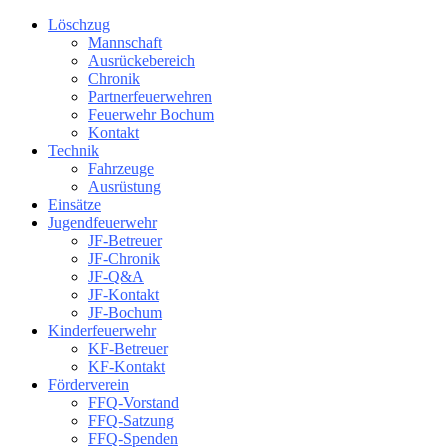
Löschzug
Mannschaft
Ausrückebereich
Chronik
Partnerfeuerwehren
Feuerwehr Bochum
Kontakt
Technik
Fahrzeuge
Ausrüstung
Einsätze
Jugendfeuerwehr
JF-Betreuer
JF-Chronik
JF-Q&A
JF-Kontakt
JF-Bochum
Kinderfeuerwehr
KF-Betreuer
KF-Kontakt
Förderverein
FFQ-Vorstand
FFQ-Satzung
FFQ-Spenden