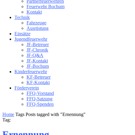
Partnerfeuerwehren
Feuerwehr Bochum
Kontakt
Technik
Fahrzeuge
Ausrüstung
Einsätze
Jugendfeuerwehr
JF-Betreuer
JF-Chronik
JF-Q&A
JF-Kontakt
JF-Bochum
Kinderfeuerwehr
KF-Betreuer
KF-Kontakt
Förderverein
FFQ-Vorstand
FFQ-Satzung
FFQ-Spenden
Home
Tags
Posts tagged with "Ernennung"
Tag:
Ernennung