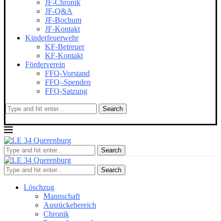
JF-Chronik
JF-Q&A
JF-Bochum
JF-Kontakt
Kinderfeuerwehr
KF-Betreuer
KF-Kontakt
Förderverein
FFQ-Vorstand
FFQ–Spenden
FFQ-Satzung
Search
Search
Search
Löschzug
Mannschaft
Ausrückebereich
Chronik