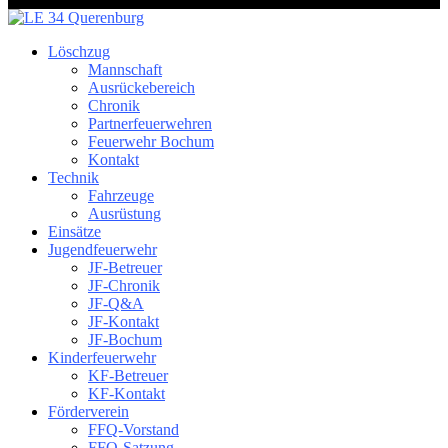
Löschzug
Mannschaft
Ausrückebereich
Chronik
Partnerfeuerwehren
Feuerwehr Bochum
Kontakt
Technik
Fahrzeuge
Ausrüstung
Einsätze
Jugendfeuerwehr
JF-Betreuer
JF-Chronik
JF-Q&A
JF-Kontakt
JF-Bochum
Kinderfeuerwehr
KF-Betreuer
KF-Kontakt
Förderverein
FFQ-Vorstand
FFQ-Satzung