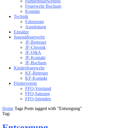
Partnerfeuerwehren
Feuerwehr Bochum
Kontakt
Technik
Fahrzeuge
Ausrüstung
Einsätze
Jugendfeuerwehr
JF-Betreuer
JF-Chronik
JF-Q&A
JF-Kontakt
JF-Bochum
Kinderfeuerwehr
KF-Betreuer
KF-Kontakt
Förderverein
FFQ-Vorstand
FFQ-Satzung
FFQ-Spenden
Home
Tags
Posts tagged with "Entsorgung"
Tag:
Entsorgung