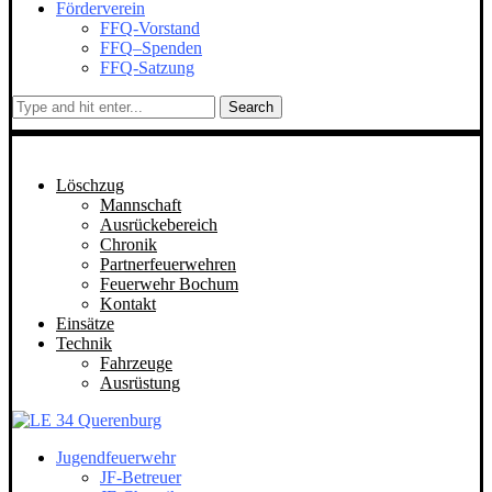
Förderverein
FFQ-Vorstand
FFQ–Spenden
FFQ-Satzung
Search
Löschzug
Mannschaft
Ausrückebereich
Chronik
Partnerfeuerwehren
Feuerwehr Bochum
Kontakt
Einsätze
Technik
Fahrzeuge
Ausrüstung
Jugendfeuerwehr
JF-Betreuer