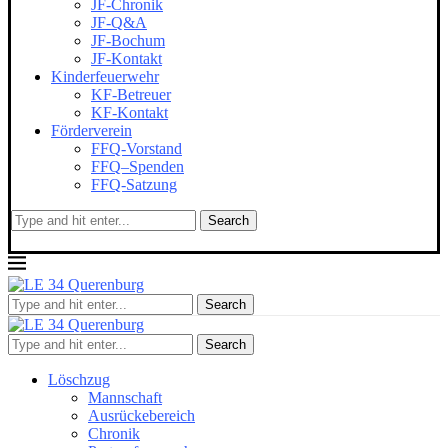
JF-Chronik
JF-Q&A
JF-Bochum
JF-Kontakt
Kinderfeuerwehr
KF-Betreuer
KF-Kontakt
Förderverein
FFQ-Vorstand
FFQ–Spenden
FFQ-Satzung
Search
Search
Search
Löschzug
Mannschaft
Ausrückebereich
Chronik