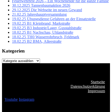
Feuerwehrfest 2026 – Ein Wochenende für die ganze Familie
30.12.2025 Tannenbaumaktion 2026
29.12.2025 Die Webseite im neuen Gewand
21.02.25 Jahreshauptversammlung
19.02.25 Übungsdienst Gefahren an der Einsatzstelle
19.02.25 B1 Kleinbrand, Markstraße
19.02.25 B3 Industrie/Lager, Gusstahlstraße
18.02.25 B1 Nachschau, Uhlandstraße
18.02.25 TH0 Wasserrohrbruch, Feldmark
18.02.25 B2 BMA, Alleestraße
Kategorien
Kategorien
Startseite
Datenschutzerklärung
Impressum
Youtube
Instagram