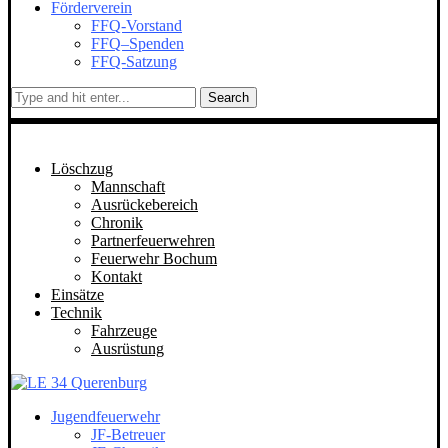
Förderverein
FFQ-Vorstand
FFQ–Spenden
FFQ-Satzung
Search
Löschzug
Mannschaft
Ausrückebereich
Chronik
Partnerfeuerwehren
Feuerwehr Bochum
Kontakt
Einsätze
Technik
Fahrzeuge
Ausrüstung
Jugendfeuerwehr
JF-Betreuer