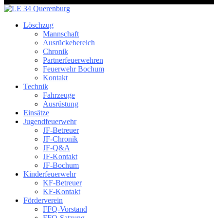
Löschzug
Mannschaft
Ausrückebereich
Chronik
Partnerfeuerwehren
Feuerwehr Bochum
Kontakt
Technik
Fahrzeuge
Ausrüstung
Einsätze
Jugendfeuerwehr
JF-Betreuer
JF-Chronik
JF-Q&A
JF-Kontakt
JF-Bochum
Kinderfeuerwehr
KF-Betreuer
KF-Kontakt
Förderverein
FFQ-Vorstand
FFQ-Satzung