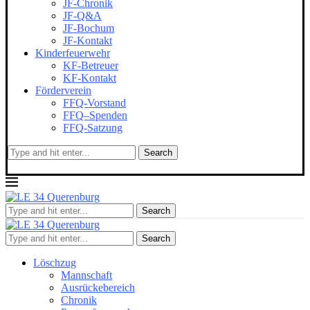
JF-Chronik
JF-Q&A
JF-Bochum
JF-Kontakt
Kinderfeuerwehr
KF-Betreuer
KF-Kontakt
Förderverein
FFQ-Vorstand
FFQ–Spenden
FFQ-Satzung
Search
Search
Search
Löschzug
Mannschaft
Ausrückebereich
Chronik