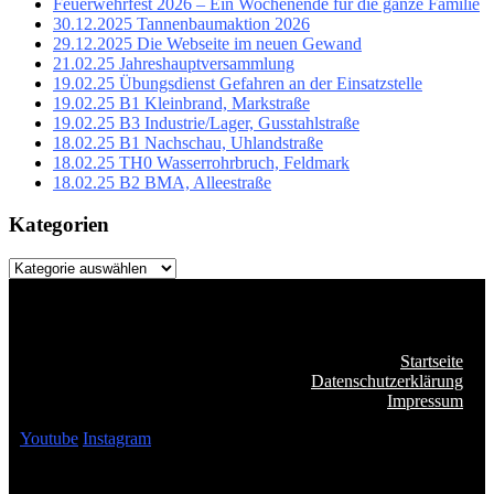
Feuerwehrfest 2026 – Ein Wochenende für die ganze Familie
30.12.2025 Tannenbaumaktion 2026
29.12.2025 Die Webseite im neuen Gewand
21.02.25 Jahreshauptversammlung
19.02.25 Übungsdienst Gefahren an der Einsatzstelle
19.02.25 B1 Kleinbrand, Markstraße
19.02.25 B3 Industrie/Lager, Gusstahlstraße
18.02.25 B1 Nachschau, Uhlandstraße
18.02.25 TH0 Wasserrohrbruch, Feldmark
18.02.25 B2 BMA, Alleestraße
Kategorien
Kategorien
Startseite
Datenschutzerklärung
Impressum
Youtube
Instagram