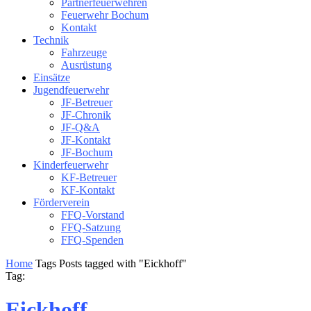
Partnerfeuerwehren
Feuerwehr Bochum
Kontakt
Technik
Fahrzeuge
Ausrüstung
Einsätze
Jugendfeuerwehr
JF-Betreuer
JF-Chronik
JF-Q&A
JF-Kontakt
JF-Bochum
Kinderfeuerwehr
KF-Betreuer
KF-Kontakt
Förderverein
FFQ-Vorstand
FFQ-Satzung
FFQ-Spenden
Home
Tags
Posts tagged with "Eickhoff"
Tag:
Eickhoff