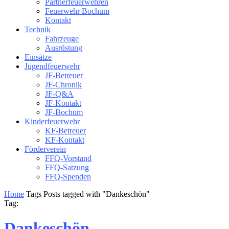
Partnerfeuerwehren
Feuerwehr Bochum
Kontakt
Technik
Fahrzeuge
Ausrüstung
Einsätze
Jugendfeuerwehr
JF-Betreuer
JF-Chronik
JF-Q&A
JF-Kontakt
JF-Bochum
Kinderfeuerwehr
KF-Betreuer
KF-Kontakt
Förderverein
FFQ-Vorstand
FFQ-Satzung
FFQ-Spenden
Home
Tags
Posts tagged with "Dankeschön"
Tag:
Dankeschön