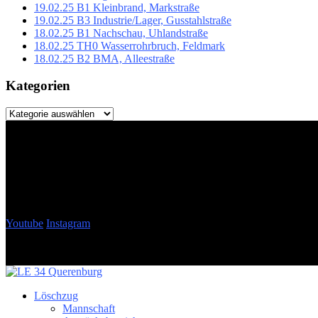
19.02.25 B1 Kleinbrand, Markstraße
19.02.25 B3 Industrie/Lager, Gusstahlstraße
18.02.25 B1 Nachschau, Uhlandstraße
18.02.25 TH0 Wasserrohrbruch, Feldmark
18.02.25 B2 BMA, Alleestraße
Kategorien
Kategorien
Youtube
Instagram
Löschzug
Mannschaft