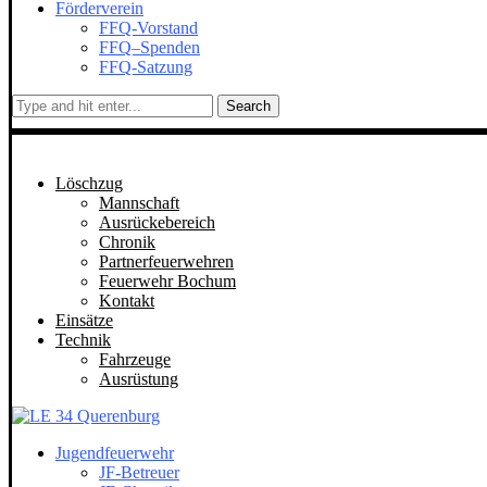
Förderverein
FFQ-Vorstand
FFQ–Spenden
FFQ-Satzung
Search
Löschzug
Mannschaft
Ausrückebereich
Chronik
Partnerfeuerwehren
Feuerwehr Bochum
Kontakt
Einsätze
Technik
Fahrzeuge
Ausrüstung
Jugendfeuerwehr
JF-Betreuer