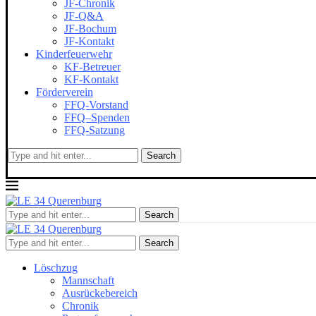
JF-Chronik
JF-Q&A
JF-Bochum
JF-Kontakt
Kinderfeuerwehr
KF-Betreuer
KF-Kontakt
Förderverein
FFQ-Vorstand
FFQ–Spenden
FFQ-Satzung
Search
Search
Search
Löschzug
Mannschaft
Ausrückebereich
Chronik