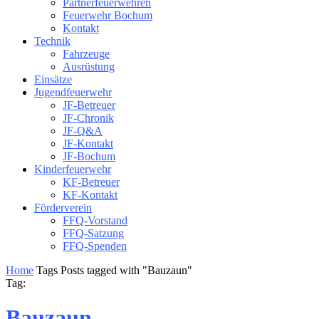
Partnerfeuerwehren
Feuerwehr Bochum
Kontakt
Technik
Fahrzeuge
Ausrüstung
Einsätze
Jugendfeuerwehr
JF-Betreuer
JF-Chronik
JF-Q&A
JF-Kontakt
JF-Bochum
Kinderfeuerwehr
KF-Betreuer
KF-Kontakt
Förderverein
FFQ-Vorstand
FFQ-Satzung
FFQ-Spenden
Home
Tags
Posts tagged with "Bauzaun"
Tag:
Bauzaun