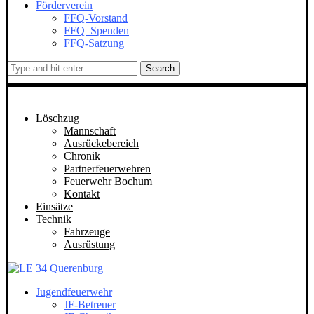
Förderverein
FFQ-Vorstand
FFQ–Spenden
FFQ-Satzung
Search
Löschzug
Mannschaft
Ausrückebereich
Chronik
Partnerfeuerwehren
Feuerwehr Bochum
Kontakt
Einsätze
Technik
Fahrzeuge
Ausrüstung
Jugendfeuerwehr
JF-Betreuer