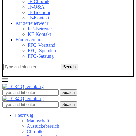
JF-Chronik
JF-Q&A
JF-Bochum
JF-Kontakt
Kinderfeuerwehr
KF-Betreuer
KF-Kontakt
Förderverein
FFQ-Vorstand
FFQ–Spenden
FFQ-Satzung
Search
Search
Search
Löschzug
Mannschaft
Ausrückebereich
Chronik