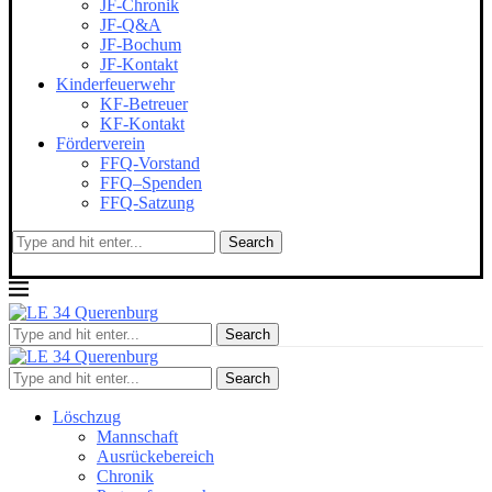
JF-Chronik
JF-Q&A
JF-Bochum
JF-Kontakt
Kinderfeuerwehr
KF-Betreuer
KF-Kontakt
Förderverein
FFQ-Vorstand
FFQ–Spenden
FFQ-Satzung
Search
Search
Search
Löschzug
Mannschaft
Ausrückebereich
Chronik