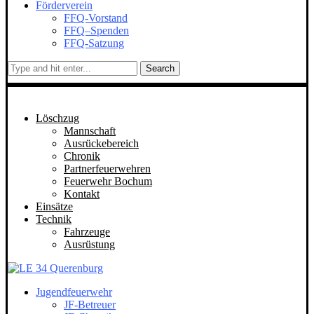
Förderverein
FFQ-Vorstand
FFQ–Spenden
FFQ-Satzung
Search
Löschzug
Mannschaft
Ausrückebereich
Chronik
Partnerfeuerwehren
Feuerwehr Bochum
Kontakt
Einsätze
Technik
Fahrzeuge
Ausrüstung
Jugendfeuerwehr
JF-Betreuer