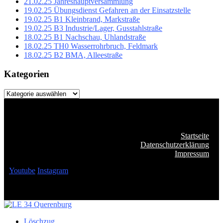
21.02.25 Jahreshauptversammlung
19.02.25 Übungsdienst Gefahren an der Einsatzstelle
19.02.25 B1 Kleinbrand, Markstraße
19.02.25 B3 Industrie/Lager, Gusstahlstraße
18.02.25 B1 Nachschau, Uhlandstraße
18.02.25 TH0 Wasserrohrbruch, Feldmark
18.02.25 B2 BMA, Alleestraße
Kategorien
Kategorien
Startseite
Datenschutzerklärung
Impressum
Youtube
Instagram
Löschzug