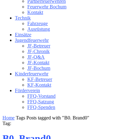
Partnerfeuerwehren
Feuerwehr Bochum
Kontakt
Technik
Fahrzeuge
Ausrüstung
Einsätze
Jugendfeuerwehr
JF-Betreuer
JF-Chronik
JF-Q&A
JF-Kontakt
JF-Bochum
Kinderfeuerwehr
KF-Betreuer
KF-Kontakt
Förderverein
FFQ-Vorstand
FFQ-Satzung
FFQ-Spenden
Home
Tags
Posts tagged with "B0. Brand0"
Tag:
B0. Brand0