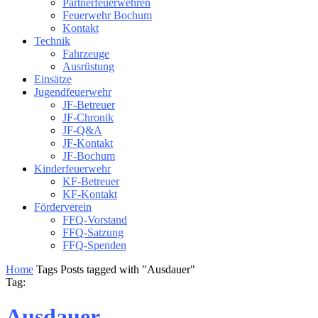
Partnerfeuerwehren
Feuerwehr Bochum
Kontakt
Technik
Fahrzeuge
Ausrüstung
Einsätze
Jugendfeuerwehr
JF-Betreuer
JF-Chronik
JF-Q&A
JF-Kontakt
JF-Bochum
Kinderfeuerwehr
KF-Betreuer
KF-Kontakt
Förderverein
FFQ-Vorstand
FFQ-Satzung
FFQ-Spenden
Home
Tags
Posts tagged with "Ausdauer"
Tag:
Ausdauer