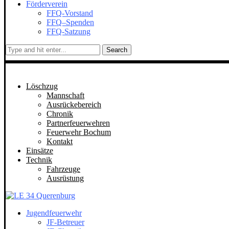
Förderverein
FFQ-Vorstand
FFQ–Spenden
FFQ-Satzung
Search
Löschzug
Mannschaft
Ausrückebereich
Chronik
Partnerfeuerwehren
Feuerwehr Bochum
Kontakt
Einsätze
Technik
Fahrzeuge
Ausrüstung
Jugendfeuerwehr
JF-Betreuer