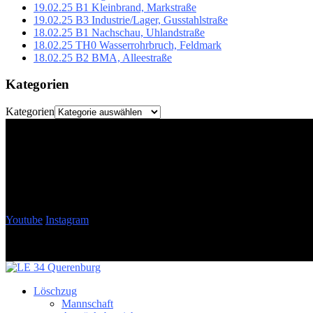
19.02.25 B1 Kleinbrand, Markstraße
19.02.25 B3 Industrie/Lager, Gusstahlstraße
18.02.25 B1 Nachschau, Uhlandstraße
18.02.25 TH0 Wasserrohrbruch, Feldmark
18.02.25 B2 BMA, Alleestraße
Kategorien
Kategorien
Youtube
Instagram
Löschzug
Mannschaft