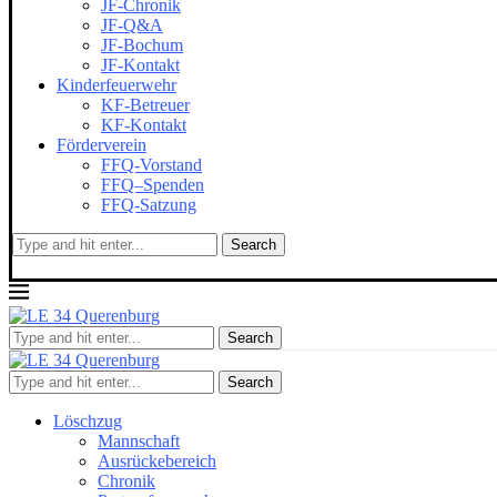
JF-Chronik
JF-Q&A
JF-Bochum
JF-Kontakt
Kinderfeuerwehr
KF-Betreuer
KF-Kontakt
Förderverein
FFQ-Vorstand
FFQ–Spenden
FFQ-Satzung
Search
Search
Search
Löschzug
Mannschaft
Ausrückebereich
Chronik