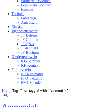
Partnerfeuerwehren
Feuerwehr Bochum
Kontakt
Technik
Fahrzeuge
Ausrüstung
Einsätze
Jugendfeuerwehr
JF-Betreuer
JF-Chronik
JF-Q&A
JF-Kontakt
JF-Bochum
Kinderfeuerwehr
KF-Betreuer
KF-Kontakt
Förderverein
FFQ-Vorstand
FFQ-Satzung
FFQ-Spenden
Home
Tags
Posts tagged with "Ammoniak"
Tag:
Ammoniak