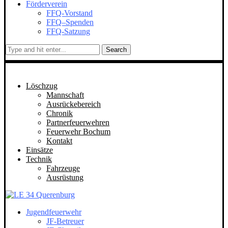
Förderverein
FFQ-Vorstand
FFQ–Spenden
FFQ-Satzung
Search
Löschzug
Mannschaft
Ausrückebereich
Chronik
Partnerfeuerwehren
Feuerwehr Bochum
Kontakt
Einsätze
Technik
Fahrzeuge
Ausrüstung
Jugendfeuerwehr
JF-Betreuer