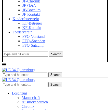
JF-Chronik
JF-Q&A
JF-Bochum
JF-Kontakt
Kinderfeuerwehr
KF-Betreuer
KF-Kontakt
Förderverein
FFQ-Vorstand
FFQ–Spenden
FFQ-Satzung
Search
Search
Search
Löschzug
Mannschaft
Ausrückebereich
Chronik