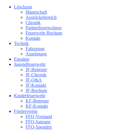
Löschzug
Mannschaft
Ausrückebereich
Chronik
Partnerfeuerwehren
Feuerwehr Bochum
Kontakt
Technik
Fahrzeuge
Ausrüstung
Einsätze
Jugendfeuerwehr
JF-Betreuer
JF-Chronik
JF-Q&A
JF-Kontakt
JF-Bochum
Kinderfeuerwehr
KF-Betreuer
KF-Kontakt
Förderverein
FFQ-Vorstand
FFQ-Satzung
FFQ-Spenden