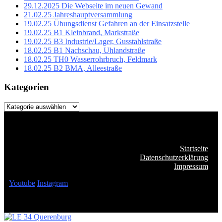
29.12.2025 Die Webseite im neuen Gewand
21.02.25 Jahreshauptversammlung
19.02.25 Übungsdienst Gefahren an der Einsatzstelle
19.02.25 B1 Kleinbrand, Markstraße
19.02.25 B3 Industrie/Lager, Gusstahlstraße
18.02.25 B1 Nachschau, Uhlandstraße
18.02.25 TH0 Wasserrohrbruch, Feldmark
18.02.25 B2 BMA, Alleestraße
Kategorien
Kategorien
Startseite
Datenschutzerklärung
Impressum
Youtube
Instagram