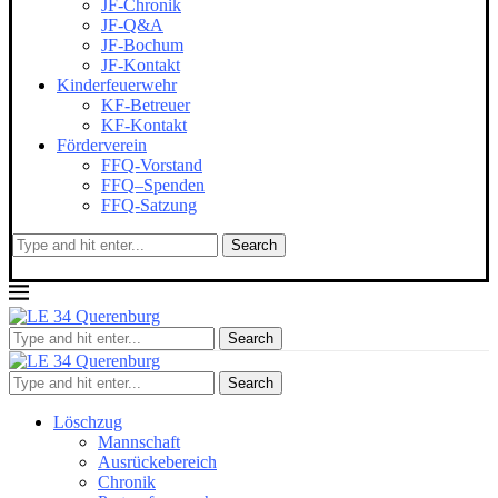
JF-Chronik
JF-Q&A
JF-Bochum
JF-Kontakt
Kinderfeuerwehr
KF-Betreuer
KF-Kontakt
Förderverein
FFQ-Vorstand
FFQ–Spenden
FFQ-Satzung
Search
Search
Search
Löschzug
Mannschaft
Ausrückebereich
Chronik