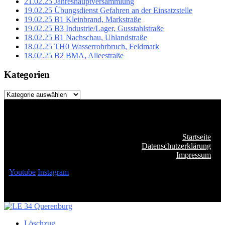
21.02.25 Jahreshauptversammlung
19.02.25 Übungsdienst Gefahren an der Einsatzstelle
19.02.25 B1 Kleinbrand, Markstraße
19.02.25 B3 Industrie/Lager, Gusstahlstraße
18.02.25 B1 Nachschau, Uhlandstraße
18.02.25 TH0 Wasserrohrbruch, Feldmark
18.02.25 B2 BMA, Alleestraße
Kategorien
Kategorien
Startseite
Datenschutzerklärung
Impressum
Youtube
Instagram
Löschzug