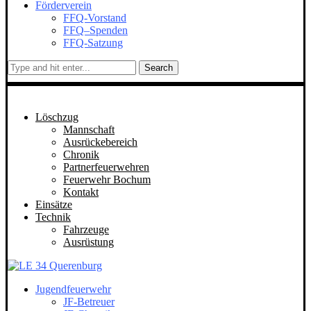
Förderverein
FFQ-Vorstand
FFQ–Spenden
FFQ-Satzung
Search
Löschzug
Mannschaft
Ausrückebereich
Chronik
Partnerfeuerwehren
Feuerwehr Bochum
Kontakt
Einsätze
Technik
Fahrzeuge
Ausrüstung
Jugendfeuerwehr
JF-Betreuer