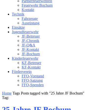
Partnerfeuerwehren
Feuerwehr Bochum
Kontakt
Technik
Fahrzeuge
Ausrüstung
Einsätze
Jugendfeuerwehr
JF-Betreuer
JF-Chronik
JF-Q&A
JF-Kontakt
JF-Bochum
Kinderfeuerwehr
KF-Betreuer
KF-Kontakt
Förderverein
FFQ-Vorstand
FFQ-Satzung
FFQ-Spenden
Home
Tags
Posts tagged with "25 Jahre JF Bochum"
Tag:
25 Jahre JF Bochum