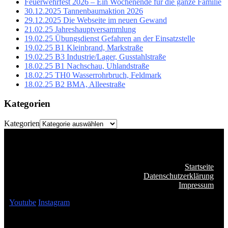
Feuerwehrfest 2026 – Ein Wochenende für die ganze Familie
30.12.2025 Tannenbaumaktion 2026
29.12.2025 Die Webseite im neuen Gewand
21.02.25 Jahreshauptversammlung
19.02.25 Übungsdienst Gefahren an der Einsatzstelle
19.02.25 B1 Kleinbrand, Markstraße
19.02.25 B3 Industrie/Lager, Gusstahlstraße
18.02.25 B1 Nachschau, Uhlandstraße
18.02.25 TH0 Wasserrohrbruch, Feldmark
18.02.25 B2 BMA, Alleestraße
Kategorien
Kategorien
Startseite
Datenschutzerklärung
Impressum
Youtube
Instagram