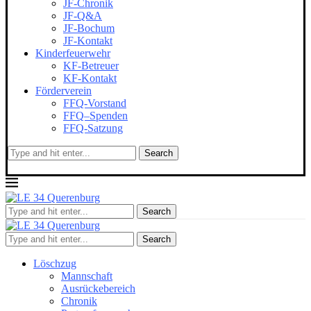
JF-Chronik
JF-Q&A
JF-Bochum
JF-Kontakt
Kinderfeuerwehr
KF-Betreuer
KF-Kontakt
Förderverein
FFQ-Vorstand
FFQ–Spenden
FFQ-Satzung
Search
Search
Search
Löschzug
Mannschaft
Ausrückebereich
Chronik