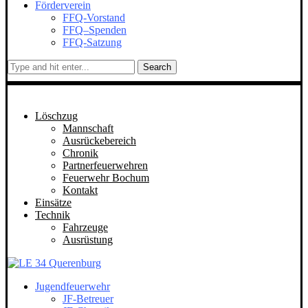
Förderverein
FFQ-Vorstand
FFQ–Spenden
FFQ-Satzung
Search
Löschzug
Mannschaft
Ausrückebereich
Chronik
Partnerfeuerwehren
Feuerwehr Bochum
Kontakt
Einsätze
Technik
Fahrzeuge
Ausrüstung
Jugendfeuerwehr
JF-Betreuer