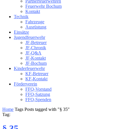
Partnerfeuerwehren
Feuerwehr Bochum
Kontakt
Technik
Fahrzeuge
Ausrüstung
Einsätze
Jugendfeuerwehr
JF-Betreuer
JF-Chronik
JF-Q&A
JF-Kontakt
JF-Bochum
Kinderfeuerwehr
KF-Betreuer
KF-Kontakt
Förderverein
FFQ-Vorstand
FFQ-Satzung
FFQ-Spenden
Home
Tags
Posts tagged with "§ 35"
Tag:
§ 35