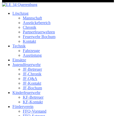
Löschzug
Mannschaft
Ausrückebereich
Chronik
Partnerfeuerwehren
Feuerwehr Bochum
Kontakt
Technik
Fahrzeuge
Ausrüstung
Einsätze
Jugendfeuerwehr
JF-Betreuer
JF-Chronik
JF-Q&A
JF-Kontakt
JF-Bochum
Kinderfeuerwehr
KF-Betreuer
KF-Kontakt
Förderverein
FFQ-Vorstand
FFQ-Satzung