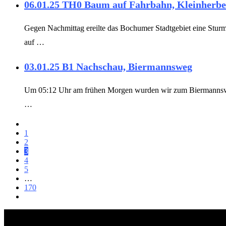
06.01.25 TH0 Baum auf Fahrbahn, Kleinherbe
Gegen Nachmittag ereilte das Bochumer Stadtgebiet eine Sturmf
auf …
03.01.25 B1 Nachschau, Biermannsweg
Um 05:12 Uhr am frühen Morgen wurden wir zum Biermannsweg a
…
1
2
3
4
5
…
170