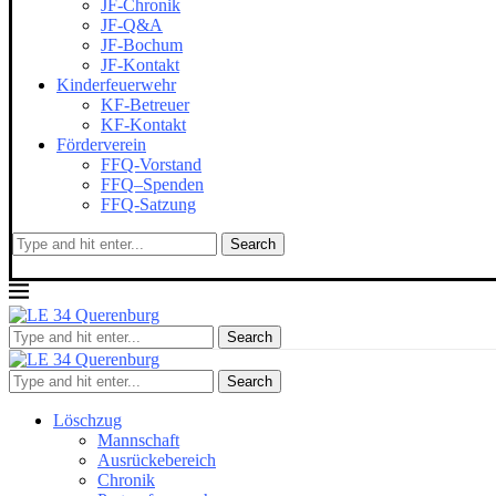
JF-Chronik
JF-Q&A
JF-Bochum
JF-Kontakt
Kinderfeuerwehr
KF-Betreuer
KF-Kontakt
Förderverein
FFQ-Vorstand
FFQ–Spenden
FFQ-Satzung
Search
Search
Search
Löschzug
Mannschaft
Ausrückebereich
Chronik