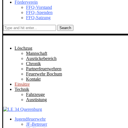
Förderverein
FFQ-Vorstand
FFQ–Spenden
FFQ-Satzung
Search
Löschzug
Mannschaft
Ausrückebereich
Chronik
Partnerfeuerwehren
Feuerwehr Bochum
Kontakt
Einsätze
Technik
Fahrzeuge
Ausrüstung
Jugendfeuerwehr
JF-Betreuer