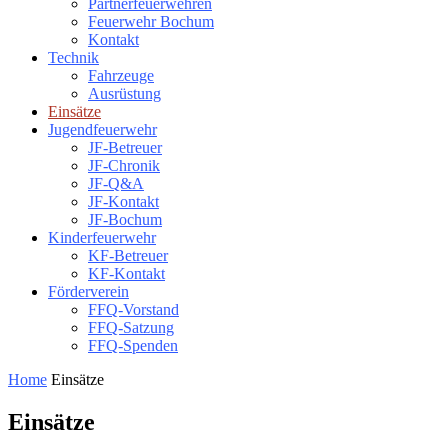
Partnerfeuerwehren
Feuerwehr Bochum
Kontakt
Technik
Fahrzeuge
Ausrüstung
Einsätze
Jugendfeuerwehr
JF-Betreuer
JF-Chronik
JF-Q&A
JF-Kontakt
JF-Bochum
Kinderfeuerwehr
KF-Betreuer
KF-Kontakt
Förderverein
FFQ-Vorstand
FFQ-Satzung
FFQ-Spenden
Home
Einsätze
Einsätze